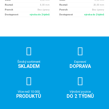
Rozteč
8, 00 mm
Rozteč
20, 00 mm
Povrch
Bez úpravy
Povrch
Bez úpravy
Dostupnost
výroba do 2 týdnů
Dostupnost
výroba do 2 týdnů
Široký sortiment
Expresní
SKLADEM
DOPRAVA
Více než 10 000
Výrobní pozice
PRODUKTŮ
DO 2 TÝDNŮ