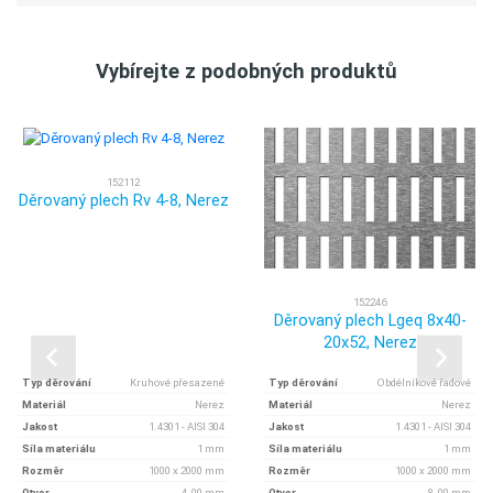
Vybírejte z podobných produktů
152112
Děrovaný plech Rv 4-8, Nerez
152246
Děrovaný plech Lgeq 8x40-
20x52, Nerez
Typ děrování
Kruhové přesazené
Typ děrování
Obdélníkové řadové
Materiál
Nerez
Materiál
Nerez
Jakost
1.4301 - AISI 304
Jakost
1.4301 - AISI 304
Síla materiálu
1 mm
Síla materiálu
1 mm
Rozměr
1000 x 2000 mm
Rozměr
1000 x 2000 mm
Otvor
4, 00 mm
Otvor
8, 00 mm