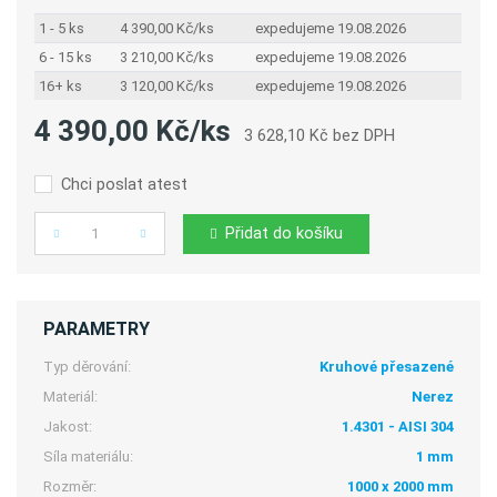
1 - 5 ks
4 390,00 Kč/ks
expedujeme 19.08.2026
6 - 15 ks
3 210,00 Kč/ks
expedujeme 19.08.2026
16+ ks
3 120,00 Kč/ks
expedujeme 19.08.2026
4 390,00 Kč/ks
3 628,10 Kč bez DPH
Chci poslat atest
Přidat do košíku
Počet
PARAMETRY
Typ děrování:
Kruhové přesazené
Materiál:
Nerez
Jakost:
1.4301 - AISI 304
Síla materiálu:
1 mm
Rozměr:
1000 x 2000 mm