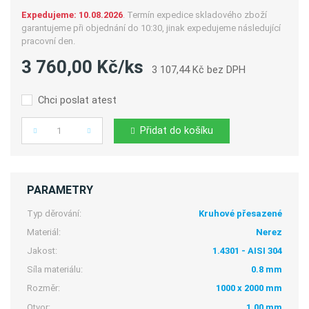
Expedujeme: 10.08.2026
. Termín expedice skladového zboží
garantujeme při objednání do 10:30, jinak expedujeme následující
pracovní den.
3 760,00 Kč/ks
3 107,44 Kč bez DPH
Chci poslat atest
Přidat do košíku
Počet
PARAMETRY
Typ děrování:
Kruhové přesazené
Materiál:
Nerez
Jakost:
1.4301 - AISI 304
Síla materiálu:
0.8 mm
Rozměr:
1000 x 2000 mm
Otvor:
1,00 mm