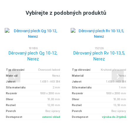
Vybírejte z podobných produktů
101606
152126
Děrovaný plech Qg 10-12,
Děrovaný plech Rv 10-13,5,
Nerez
Nerez
Typ děrování
Čtvercové řadové
Typ děrování
Kruhové přesazené
Materiál
Nerez
Materiál
Nerez
Jakost
1.4301 - AISI 304
Jakost
1.4301 - AISI 304
Síla materiálu
2 mm
Síla materiálu
1 mm
Rozměr
1000 x 2000 mm
Rozměr
1000 x 2000 mm
Otvor
10, 00 mm
Otvor
10, 00 mm
Rozteč
12, 00 mm
Rozteč
13, 50 mm
Povrch
Bez úpravy
Povrch
Bez úpravy
Dostupnost
externí sklad
Dostupnost
výroba do 2 týdnů