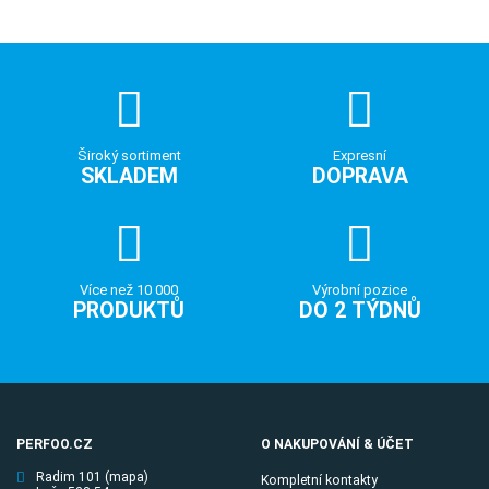
Široký sortiment
Expresní
SKLADEM
DOPRAVA
Více než 10 000
Výrobní pozice
PRODUKTŮ
DO 2 TÝDNŮ
PERFOO.CZ
O NAKUPOVÁNÍ & ÚČET
Radim 101
(mapa)
Kompletní kontakty