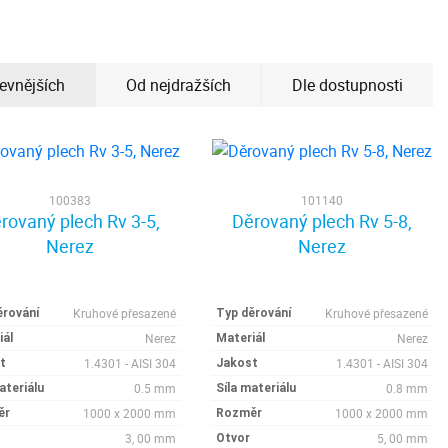
levnějších
Od nejdražších
Dle dostupnosti
100383
101140
rovaný plech Rv 3-5,
Děrovaný plech Rv 5-8,
Nerez
Nerez
Kruhové přesazené
Kruhové přesazené
ěrování
Typ děrování
Nerez
Nerez
iál
Materiál
1.4301 - AISI 304
1.4301 - AISI 304
t
Jakost
0.5 mm
0.8 mm
ateriálu
Síla materiálu
1000 x 2000 mm
1000 x 2000 mm
ěr
Rozměr
3, 00 mm
5, 00 mm
Otvor