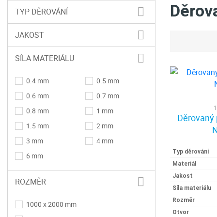
Děrov
TYP DĚROVÁNÍ
JAKOST
SÍLA MATERIÁLU
0.4 mm
0.5 mm
0.6 mm
0.7 mm
1
0.8 mm
1 mm
Děrovaný 
1.5 mm
2 mm
N
3 mm
4 mm
Typ děrování
6 mm
Materiál
Jakost
ROZMĚR
Síla materiálu
Rozměr
1000 x 2000 mm
Otvor