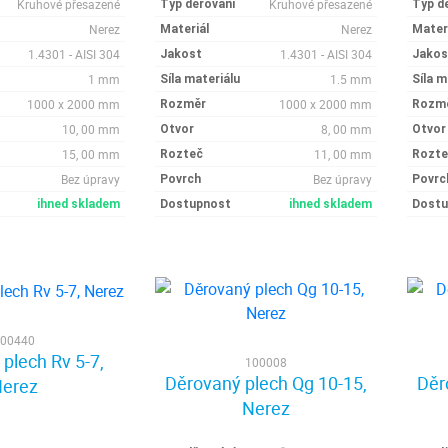
Kruhové přesazené
Kruhové přesazené
Typ děrování
Typ d
Nerez
Nerez
Materiál
Mater
1.4301 - AISI 304
1.4301 - AISI 304
Jakost
Jakos
1 mm
1.5 mm
Síla materiálu
Síla m
1000 x 2000 mm
1000 x 2000 mm
Rozměr
Rozm
10, 00 mm
8, 00 mm
Otvor
Otvor
15, 00 mm
11, 00 mm
Rozteč
Rozte
Bez úpravy
Bez úpravy
Povrch
Povrc
ihned skladem
Dostupnost
ihned skladem
Dostu
00440
plech Rv 5-7,
100008
Děrovaný plech Qg 10-15,
Děr
erez
Nerez