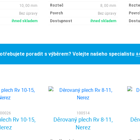
10, 00 mm
8, 00 mm
Rozteč
Rozte
Bez úpravy
Bez úpravy
Povrch
Povrc
ihned skladem
Dostupnost
ihned skladem
Dostu
otřebujete poradit s výběrem? Volejte našeho specialistu
+
00026
100514
lech Rv 10-15,
Děrovaný plech Rv 8-11,
Děr
erez
Nerez