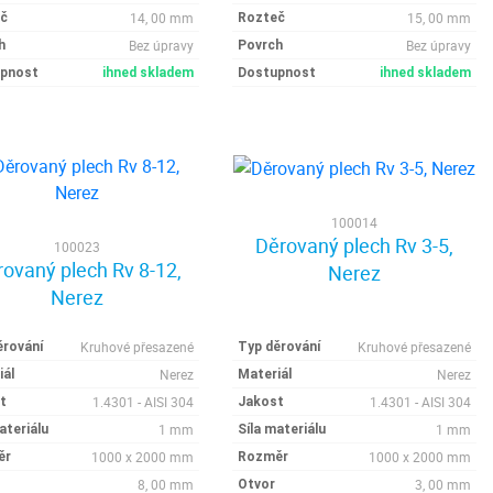
14, 00 mm
15, 00 mm
č
Rozteč
Bez úpravy
Bez úpravy
h
Povrch
pnost
ihned skladem
Dostupnost
ihned skladem
100014
Děrovaný plech Rv 3-5,
100023
ovaný plech Rv 8-12,
Nerez
Nerez
Kruhové přesazené
Kruhové přesazené
ěrování
Typ děrování
Nerez
Nerez
iál
Materiál
1.4301 - AISI 304
1.4301 - AISI 304
t
Jakost
1 mm
1 mm
ateriálu
Síla materiálu
1000 x 2000 mm
1000 x 2000 mm
ěr
Rozměr
8, 00 mm
3, 00 mm
Otvor