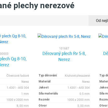
ané plechy nerezové
Od nej
101687
Děrovaný plech Rv 5-8,
Dě
00003
plech Qg 8-10,
Nerez
erez
Čtvercové řadové
Kruhové přesazené
Typ děrování
Typ d
Nerez
Nerez
Materiál
Mater
1.4301 - AISI 304
1.4301 - AISI 304
Jakost
Jakos
1 mm
0.5 mm
Síla materiálu
Síla m
1000 x 2000 mm
1000 x 2000 mm
Rozměr
Rozm
8, 00 mm
5, 00 mm
Otvor
Otvor