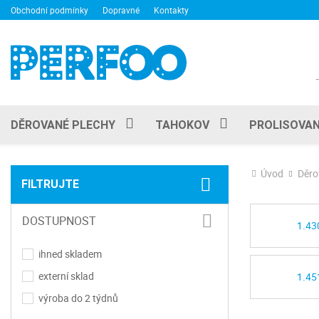
Obchodní podmínky
Dopravné
Kontakty
DĚROVANÉ PLECHY
TAHOKOV
PROLISOVAN
Úvod
Děro
FILTRUJTE
DOSTUPNOST
1.43
ihned skladem
externí sklad
1.45
výroba do 2 týdnů