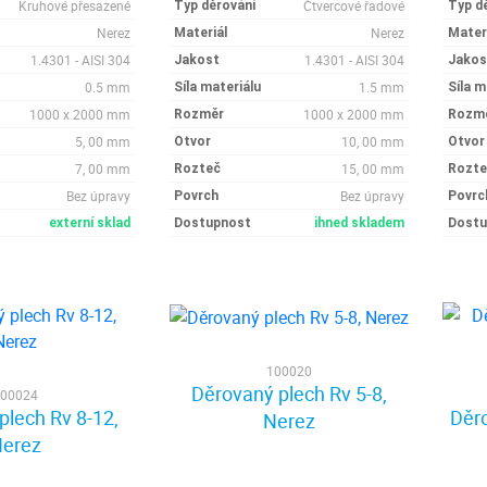
Kruhové přesazené
Čtvercové řadové
Typ děrování
Typ d
Nerez
Nerez
Materiál
Mater
1.4301 - AISI 304
1.4301 - AISI 304
Jakost
Jakos
0.5 mm
1.5 mm
Síla materiálu
Síla m
1000 x 2000 mm
1000 x 2000 mm
Rozměr
Rozm
5, 00 mm
10, 00 mm
Otvor
Otvor
7, 00 mm
15, 00 mm
Rozteč
Rozte
Bez úpravy
Bez úpravy
Povrch
Povrc
externí sklad
Dostupnost
ihned skladem
Dostu
100020
Děrovaný plech Rv 5-8,
00024
plech Rv 8-12,
Děro
Nerez
erez