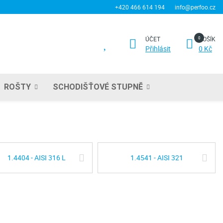
+420 466 614 194
info@perfoo.cz
ÚČET
KOŠÍK
Přihlásit
0 Kč
ROŠTY
SCHODIŠŤOVÉ STUPNĚ
1.4404 - AISI 316 L
1.4541 - AISI 321