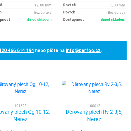
12, 00 mm
5, 00 mm
č
Rozteč
Bez úpravy
Bez úpravy
h
Povrch
pnost
ihned skladem
Dostupnost
ihned skladem
420 466 614 194
nebo pište na
info@perfoo.cz
.
101698
100012
ovaný plech Qg 10-12,
Děrovaný plech Rv 2-3,5,
Nerez
Nerez