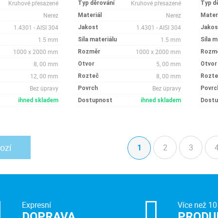
Kruhové přesazené
Kruhové přesazené
Typ děrování
Typ d
Nerez
Nerez
Materiál
Mater
1.4301 - AISI 304
1.4301 - AISI 304
Jakost
Jakos
1.5 mm
1.5 mm
Síla materiálu
Síla m
1000 x 2000 mm
1000 x 2000 mm
Rozměr
Rozm
8, 00 mm
5, 00 mm
Otvor
Otvor
12, 00 mm
8, 00 mm
Rozteč
Rozte
Bez úpravy
Bez úpravy
Povrch
Povrc
ihned skladem
Dostupnost
ihned skladem
Dostu
ozí
2
3
1
(aktuální)
Expresní
Více než 10
DOPRAVA
PRODU