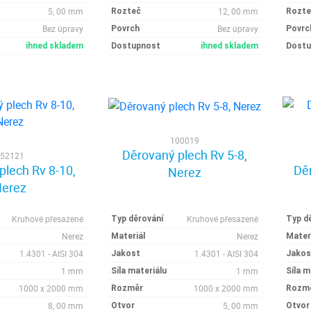
5, 00 mm
12, 00 mm
Rozteč
Rozte
Bez úpravy
Bez úpravy
Povrch
Povrc
ihned skladem
Dostupnost
ihned skladem
Dostu
100019
Děrovaný plech Rv 5-8,
52121
plech Rv 8-10,
Děr
Nerez
erez
Kruhové přesazené
Kruhové přesazené
Typ děrování
Typ d
Nerez
Nerez
Materiál
Mater
1.4301 - AISI 304
1.4301 - AISI 304
Jakost
Jakos
1 mm
1 mm
Síla materiálu
Síla m
1000 x 2000 mm
1000 x 2000 mm
Rozměr
Rozm
8, 00 mm
5, 00 mm
Otvor
Otvor