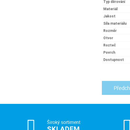
Typ děrování
Materiál
Jakost
Síla materiálu
Rozměr
Otvor
Rozteč
Povrch
Dostupnost
Předch
Široký sortiment
SKLADEM