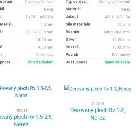
Čtvercové řadové
Kruhové přesazené
ěrování
Typ děrování
Nerez
Nerez
iál
Materiál
1.4301 - AISI 304
1.4301 - AISI 304
t
Jakost
1.5 mm
1.5 mm
ateriálu
Síla materiálu
1000 x 2000 mm
1000 x 2000 mm
ěr
Rozměr
10, 00 mm
10, 00 mm
Otvor
14, 00 mm
15, 00 mm
č
Rozteč
Bez úpravy
Bez úpravy
h
Povrch
pnost
ihned skladem
Dostupnost
ihned skladem
100010
Děrovaný plech Rv 1-2,
100011
vaný plech Rv 1,5-2,5,
Nerez
Nerez