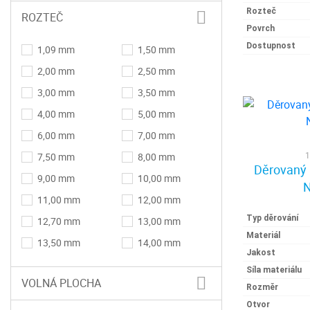
Rozteč
ROZTEČ
35,00 mm
40,00 mm
Povrch
50,00 mm
Dostupnost
1,09 mm
1,50 mm
2,00 mm
2,50 mm
3,00 mm
3,50 mm
4,00 mm
5,00 mm
6,00 mm
7,00 mm
1
7,50 mm
8,00 mm
Děrovaný 
9,00 mm
10,00 mm
N
11,00 mm
12,00 mm
Typ děrování
12,70 mm
13,00 mm
Materiál
13,50 mm
14,00 mm
Jakost
15,00 mm
15,34 mm
Síla materiálu
VOLNÁ PLOCHA
16,00 mm
17,32 mm
Rozměr
Otvor
18,00 mm
19,00 mm