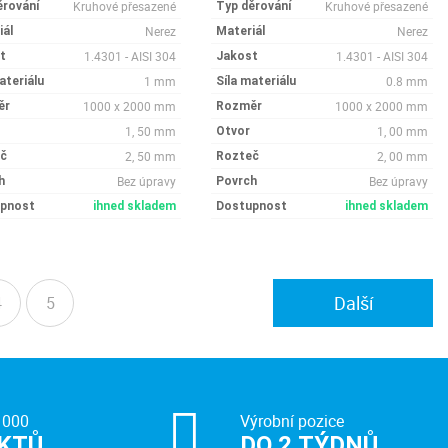
Kruhové přesazené
Kruhové přesazené
ěrování
Typ děrování
Nerez
Nerez
iál
Materiál
1.4301 - AISI 304
1.4301 - AISI 304
t
Jakost
1 mm
0.8 mm
ateriálu
Síla materiálu
1000 x 2000 mm
1000 x 2000 mm
ěr
Rozměr
1, 50 mm
1, 00 mm
Otvor
2, 50 mm
2, 00 mm
č
Rozteč
Bez úpravy
Bez úpravy
h
Povrch
pnost
ihned skladem
Dostupnost
ihned skladem
Další
4
5
 000
Výrobní pozice
KTŮ
DO 2 TÝDNŮ