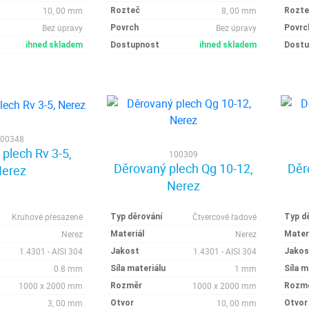
10, 00 mm
8, 00 mm
Rozteč
Rozte
Bez úpravy
Bez úpravy
Povrch
Povrc
ihned skladem
Dostupnost
ihned skladem
Dostu
00348
plech Rv 3-5,
100309
Děrovaný plech Qg 10-12,
Děr
erez
Nerez
Kruhové přesazené
Čtvercové řadové
Typ děrování
Typ d
Nerez
Nerez
Materiál
Mater
1.4301 - AISI 304
1.4301 - AISI 304
Jakost
Jakos
0.8 mm
1 mm
Síla materiálu
Síla m
1000 x 2000 mm
1000 x 2000 mm
Rozměr
Rozm
3, 00 mm
10, 00 mm
Otvor
Otvor