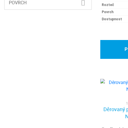
POVRCH
Rozteč
20,00 mm
20,78 mm
Povrch
21,00 mm
22,00 mm
Dostupnost
23,00 mm
24,00 mm
25,00 mm
25,98 mm
27,72 mm
28,00 mm
P
30,00 mm
34,00 mm
35,00 mm
36,38 mm
37,98 mm
38,00 mm
40,00 mm
45,00 mm
48,00 mm
48,50 mm
50,00 mm
55,00 mm
1
60,00 mm
65,00 mm
Děrovaný p
70,00 mm
100,00 mm
N