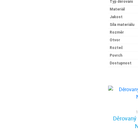
Typ děrování
Materiál
Jakost
Síla materiálu
Rozměr
Otvor
Rozteč
Povrch
Dostupnost
1
Děrovaný 
N