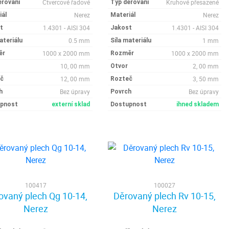
Čtvercové řadové
Kruhové přesazené
ěrování
Typ děrování
Nerez
Nerez
iál
Materiál
1.4301 - AISI 304
1.4301 - AISI 304
t
Jakost
0.5 mm
1 mm
ateriálu
Síla materiálu
1000 x 2000 mm
1000 x 2000 mm
ěr
Rozměr
10, 00 mm
2, 00 mm
Otvor
12, 00 mm
3, 50 mm
č
Rozteč
Bez úpravy
Bez úpravy
h
Povrch
pnost
externí sklad
Dostupnost
ihned skladem
100417
100027
ovaný plech Qg 10-14,
Děrovaný plech Rv 10-15,
Nerez
Nerez