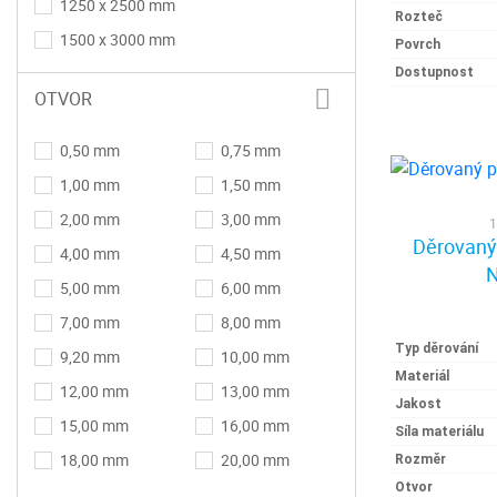
1250 x 2500 mm
Rozteč
1500 x 3000 mm
Povrch
Dostupnost
OTVOR
0,50 mm
0,75 mm
1,00 mm
1,50 mm
2,00 mm
3,00 mm
1
Děrovaný 
4,00 mm
4,50 mm
N
5,00 mm
6,00 mm
7,00 mm
8,00 mm
Typ děrování
9,20 mm
10,00 mm
Materiál
12,00 mm
13,00 mm
Jakost
15,00 mm
16,00 mm
Síla materiálu
18,00 mm
20,00 mm
Rozměr
Otvor
25,00 mm
30,00 mm