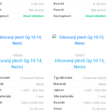
5, 00 mm
8, 00 mm
č
Rozteč
Bez úpravy
Bez úpravy
h
Povrch
pnost
ihned skladem
Dostupnost
ihned skladem
100006
100007
ovaný plech Qg 10-14,
Děrovaný plech Qg 10-15,
Nerez
Nerez
Čtvercové řadové
Čtvercové řadové
ěrování
Typ děrování
Nerez
Nerez
iál
Materiál
1.4301 - AISI 304
1.4301 - AISI 304
t
Jakost
1 mm
1 mm
ateriálu
Síla materiálu
1000 x 2000 mm
1000 x 2000 mm
ěr
Rozměr
10, 00 mm
10, 00 mm
Otvor