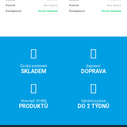
Povrch
Bez úpravy
Povrch
Bez úpravy
Dostupnost
ihned skladem
Dostupnost
ihned skladem
Široký sortiment
Expresní
SKLADEM
DOPRAVA
Více než 10 000
Výrobní pozice
PRODUKTŮ
DO 2 TÝDNŮ