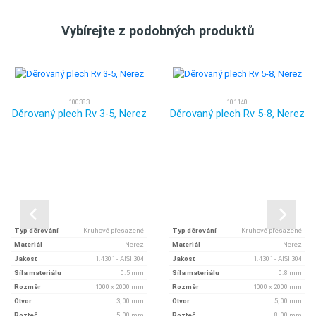
Vybírejte z podobných produktů
100383
101140
Děrovaný plech Rv 3-5, Nerez
Děrovaný plech Rv 5-8, Nerez
Typ děrování
Kruhové přesazené
Typ děrování
Kruhové přesazené
Materiál
Nerez
Materiál
Nerez
Jakost
1.4301 - AISI 304
Jakost
1.4301 - AISI 304
Síla materiálu
0.5 mm
Síla materiálu
0.8 mm
Rozměr
1000 x 2000 mm
Rozměr
1000 x 2000 mm
Otvor
3, 00 mm
Otvor
5, 00 mm
Rozteč
5, 00 mm
Rozteč
8, 00 mm