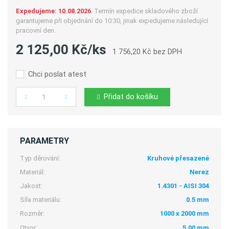
Expedujeme: 10.08.2026
. Termín expedice skladového zboží
garantujeme při objednání do 10:30, jinak expedujeme následující
pracovní den.
2 125,00 Kč/ks
1 756,20 Kč bez DPH
Chci poslat atest
Přidat do košíku
Počet
PARAMETRY
Typ děrování:
Kruhové přesazené
Materiál:
Nerez
Jakost:
1.4301 - AISI 304
Síla materiálu:
0.5 mm
Rozměr:
1000 x 2000 mm
Otvor:
5,00 mm