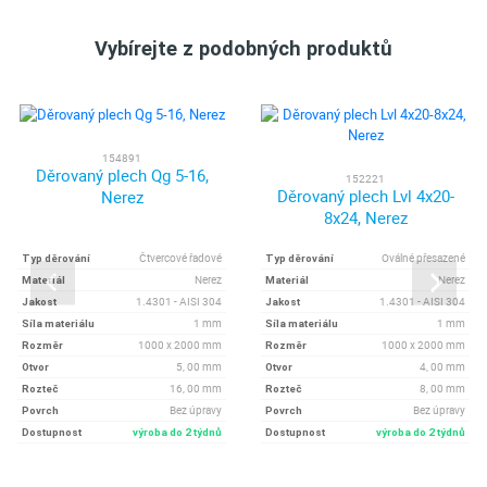
Vybírejte z podobných produktů
154891
Děrovaný plech Qg 5-16,
152221
Děrovaný plech Lvl 4x20-
Nerez
8x24, Nerez
Čtvercové řadové
Oválné přesazené
Typ děrování
Typ děrování
Nerez
Nerez
Materiál
Materiál
1.4301 - AISI 304
1.4301 - AISI 304
Jakost
Jakost
1 mm
1 mm
Síla materiálu
Síla materiálu
1000 x 2000 mm
1000 x 2000 mm
Rozměr
Rozměr
5, 00 mm
4, 00 mm
Otvor
Otvor
16, 00 mm
8, 00 mm
Rozteč
Rozteč
Bez úpravy
Bez úpravy
Povrch
Povrch
Dostupnost
výroba do 2 týdnů
Dostupnost
výroba do 2 týdnů