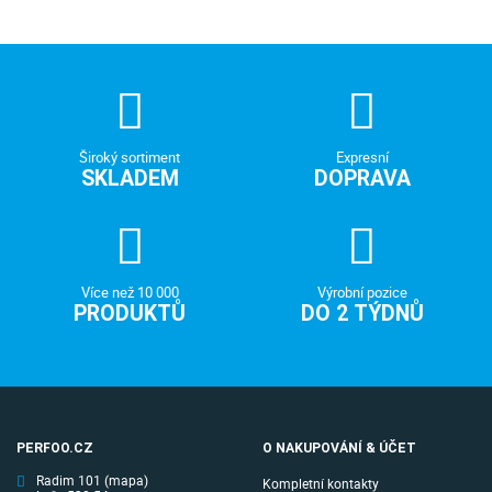
Široký sortiment
Expresní
SKLADEM
DOPRAVA
Více než 10 000
Výrobní pozice
PRODUKTŮ
DO 2 TÝDNŮ
PERFOO.CZ
O NAKUPOVÁNÍ & ÚČET
Radim 101
(mapa)
Kompletní kontakty