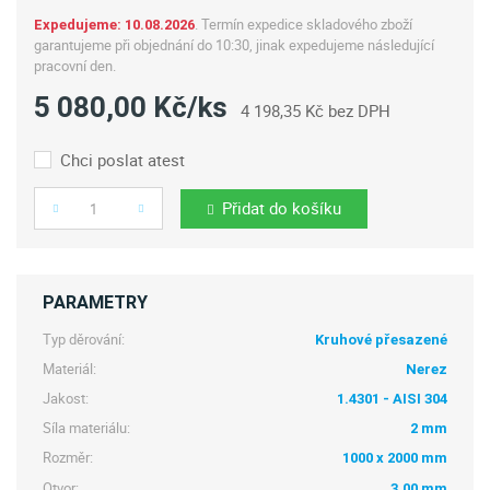
. Termín expedice skladového zboží
Expedujeme: 10.08.2026
garantujeme při objednání do 10:30, jinak expedujeme následující
pracovní den.
5 080,00 Kč/ks
4 198,35 Kč bez DPH
Chci poslat atest
Přidat do košíku
Počet
PARAMETRY
Typ děrování:
Kruhové přesazené
Materiál:
Nerez
Jakost:
1.4301 - AISI 304
Síla materiálu:
2 mm
Rozměr:
1000 x 2000 mm
Otvor:
3,00 mm