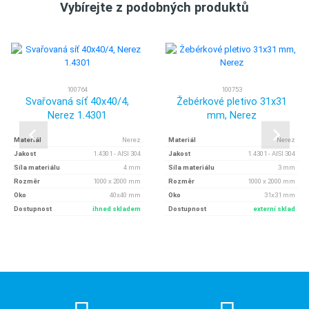
Vybírejte z podobných produktů
100764
100753
Svařovaná síť 40x40/4,
Žebérkové pletivo 31x31
Nerez 1.4301
mm, Nerez
Materiál
Nerez
Materiál
Nerez
Jakost
1.4301 - AISI 304
Jakost
1.4301 - AISI 304
Síla materiálu
4 mm
Síla materiálu
3 mm
Rozměr
1000 x 2000 mm
Rozměr
1000 x 2000 mm
Oko
40x40 mm
Oko
31x31 mm
Dostupnost
ihned skladem
Dostupnost
externí sklad