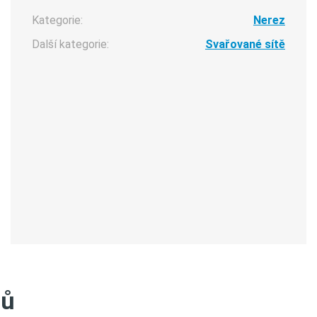
Kategorie:
Nerez
Další kategorie:
Svařované sítě
tů