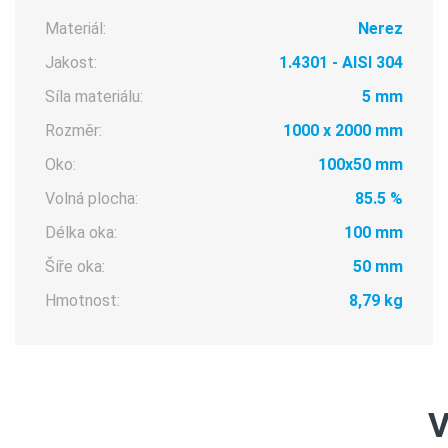
Materiál:
Nerez
Jakost:
1.4301 - AISI 304
Síla materiálu:
5 mm
Rozměr:
1000 x 2000 mm
Oko:
100x50 mm
Volná plocha:
85.5 %
Délka oka:
100 mm
Šíře oka:
50 mm
Hmotnost:
8,79 kg
V