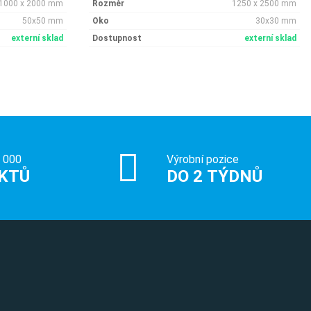
1000 x 2000 mm
Rozměr
1250 x 2500 mm
50x50 mm
Oko
30x30 mm
externí sklad
Dostupnost
externí sklad
0 000
Výrobní pozice
KTŮ
DO 2 TÝDNŮ