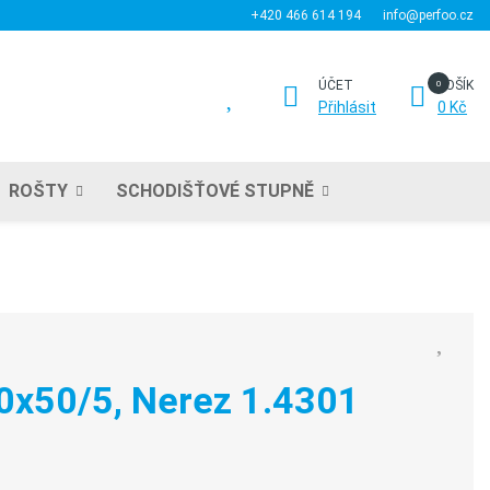
+420 466 614 194
info@perfoo.cz
ÚČET
KOŠÍK
Přihlásit
0 Kč
ROŠTY
SCHODIŠŤOVÉ STUPNĚ
00x50/5, Nerez 1.4301