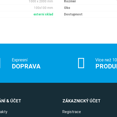
1000 x 2000 mm
Rozměr
100x100 mm
Oko
externí sklad
Dostupnost
Expresní
Více než 1
DOPRAVA
PRODU
NÍ & ÚČET
ZÁKAZNICKÝ ÚČET
takty
Registrace