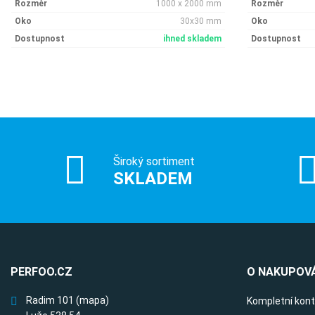
Rozměr
1000 x 2000 mm
Rozměr
Oko
30x30 mm
Oko
Dostupnost
ihned skladem
Dostupnost
Široký sortiment
SKLADEM
PERFOO.CZ
O NAKUPOVÁ
Radim 101
(mapa)
Kompletní kon