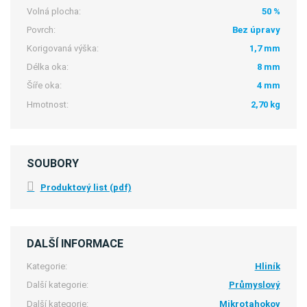
Volná plocha:
50 %
Povrch:
Bez úpravy
Korigovaná výška:
1,7 mm
Délka oka:
8 mm
Šíře oka:
4 mm
Hmotnost:
2,70 kg
SOUBORY
Produktový list (pdf)
DALŠÍ INFORMACE
Kategorie:
Hliník
Další kategorie:
Průmyslový
Další kategorie:
Mikrotahokov