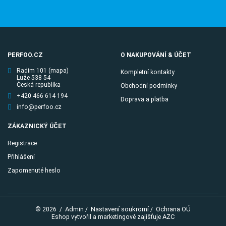
PERFOO.CZ
O NAKUPOVÁNÍ & ÚČET
Radim 101
(mapa)
Kompletní kontakty
Luže 538 54
Česká republika
Obchodní podmínky
+420 466 614 194
Doprava a platba
info@perfoo.cz
ZÁKAZNICKÝ ÚČET
Registrace
Přihlášení
Zapomenuté heslo
Admin
Nastavení soukromí
Ochrana OÚ
© 2026
/
/
/
AZC
Eshop vytvořil a marketingově zajišťuje