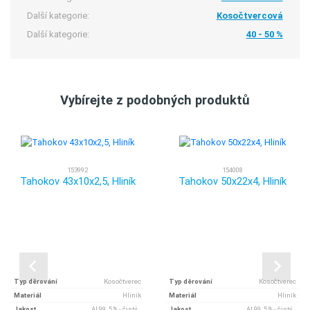
Další kategorie:
Kosočtvercová
Další kategorie:
40 - 50 %
Vybírejte z podobných produktů
153992
154008
Tahokov 43x10x2,5, Hliník
Tahokov 50x22x4, Hliník
Typ děrování
Kosočtverec
Typ děrování
Kosočtverec
Materiál
Hliník
Materiál
Hliník
Jakost
Al 99, 5 % - čistý..
Jakost
Al 99, 5 % - čistý..