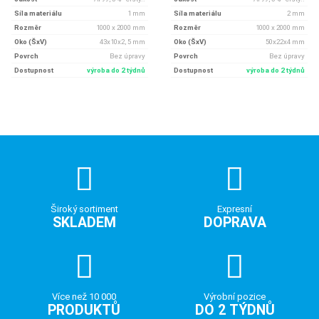
Síla materiálu
1 mm
Síla materiálu
2 mm
Rozměr
1000 x 2000 mm
Rozměr
1000 x 2000 mm
Oko (ŠxV)
43x10x2, 5 mm
Oko (ŠxV)
50x22x4 mm
Povrch
Bez úpravy
Povrch
Bez úpravy
Dostupnost
výroba do 2 týdnů
Dostupnost
výroba do 2 týdnů
Široký sortiment
Expresní
SKLADEM
DOPRAVA
Více než 10 000
Výrobní pozice
PRODUKTŮ
DO 2 TÝDNŮ