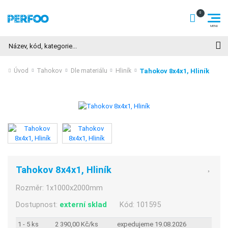
Hledat
Tahokov 8x4x1, Hliník
Úvod
Tahokov
Dle materiálu
Hliník
Tahokov 8x4x1, Hliník
Rozměr:
1x1000x2000mm
Dostupnost:
externí sklad
Kód:
101595
1 - 5 ks
2 390,00 Kč/ks
expedujeme 19.08.2026