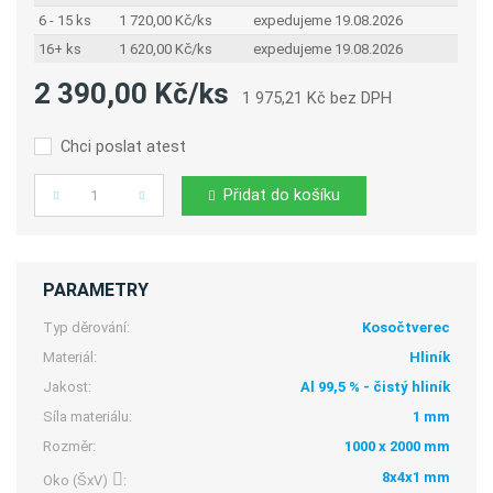
6 - 15 ks
1 720,00 Kč/ks
expedujeme 19.08.2026
16+ ks
1 620,00 Kč/ks
expedujeme 19.08.2026
2 390,00 Kč/ks
1 975,21 Kč bez DPH
Chci poslat atest
Přidat do košíku
Počet
PARAMETRY
Typ děrování:
Kosočtverec
Materiál:
Hliník
Jakost:
Al 99,5 % - čistý hliník
Síla materiálu:
1 mm
Rozměr:
1000 x 2000 mm
8x4x1 mm
Oko (ŠxV)
: