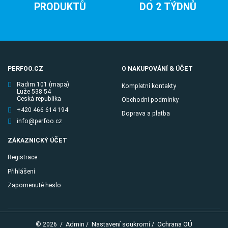
PRODUKTŮ
DO 2 TÝDNŮ
PERFOO.CZ
O NAKUPOVÁNÍ & ÚČET
Radim 101
(mapa)
Kompletní kontakty
Luže 538 54
Česká republika
Obchodní podmínky
+420 466 614 194
Doprava a platba
info@perfoo.cz
ZÁKAZNICKÝ ÚČET
Registrace
Přihlášení
Zapomenuté heslo
Admin
Nastavení soukromí
Ochrana OÚ
© 2026
/
/
/