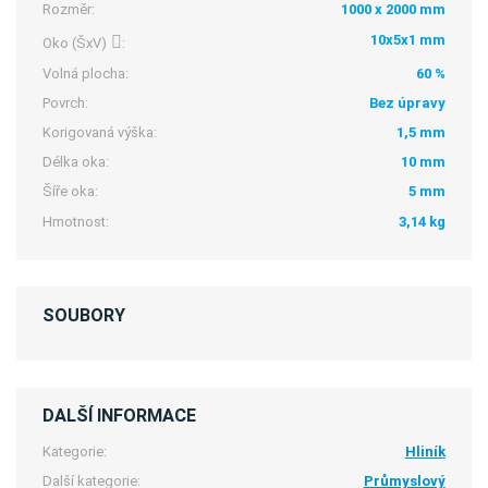
Rozměr:
1000 x 2000 mm
10x5x1 mm
Oko (ŠxV)
:
Volná plocha:
60 %
Povrch:
Bez úpravy
Korigovaná výška:
1,5 mm
Délka oka:
10 mm
Šíře oka:
5 mm
Hmotnost:
3,14 kg
SOUBORY
DALŠÍ INFORMACE
Kategorie:
Hliník
Další kategorie:
Průmyslový