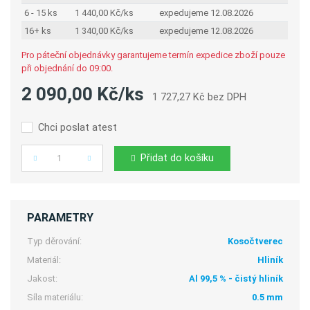
6 - 15 ks
1 440,00 Kč/ks
expedujeme 12.08.2026
16+ ks
1 340,00 Kč/ks
expedujeme 12.08.2026
Pro páteční objednávky garantujeme termín expedice zboží pouze
při objednání do 09:00.
2 090,00 Kč/ks
1 727,27 Kč bez DPH
Chci poslat atest
Přidat do košíku
Počet
PARAMETRY
Typ děrování:
Kosočtverec
Materiál:
Hliník
Jakost:
Al 99,5 % - čistý hliník
Síla materiálu:
0.5 mm