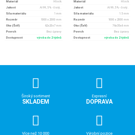
Materiál
Hliník
Materiál
Hliník
Jakost
Al 99, 5 % - čistý..
Jakost
Al 99, 5 % - čistý..
Síla materiálu
1 mm
Síla materiálu
1.5 mm
Rozměr
1000 x 2000 mm
Rozměr
1000 x 2000 mm
Oko (ŠxV)
62x20x7 mm
Oko (ŠxV)
76x35x4 mm
Povrch
Bez úpravy
Povrch
Bez úpravy
Dostupnost
výroba do 2 týdnů
Dostupnost
výroba do 2 týdnů
Široký sortiment
Expresní
SKLADEM
DOPRAVA
Více než 10 000
Výrobní pozice