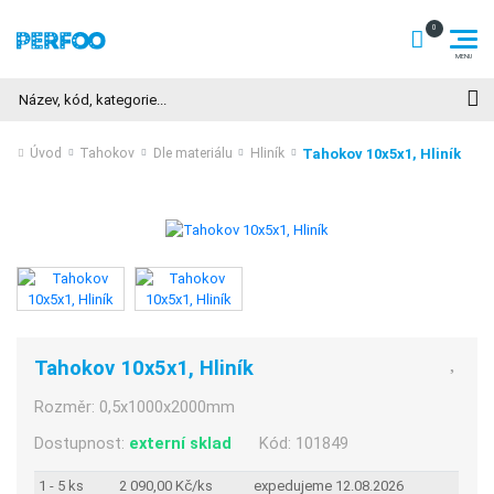
Hledat
Tahokov 10x5x1, Hliník
Úvod
Tahokov
Dle materiálu
Hliník
Tahokov 10x5x1, Hliník
Rozměr:
0,5x1000x2000mm
Dostupnost:
externí sklad
Kód:
101849
1 - 5 ks
2 090,00 Kč/ks
expedujeme 12.08.2026