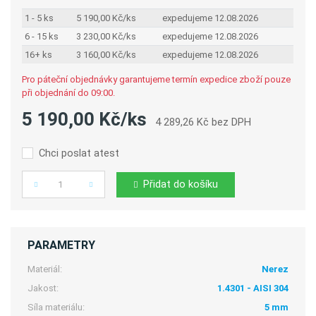
1 - 5 ks
5 190,00 Kč/ks
expedujeme 12.08.2026
6 - 15 ks
3 230,00 Kč/ks
expedujeme 12.08.2026
16+ ks
3 160,00 Kč/ks
expedujeme 12.08.2026
Pro páteční objednávky garantujeme termín expedice zboží pouze
při objednání do 09:00.
5 190,00 Kč/ks
4 289,26 Kč bez DPH
Chci poslat atest
Přidat do košíku
Počet
PARAMETRY
Materiál:
Nerez
Jakost:
1.4301 - AISI 304
Síla materiálu:
5 mm