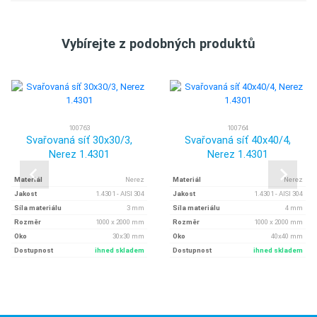
Vybírejte z podobných produktů
100763
100764
Svařovaná síť 30x30/3,
Svařovaná síť 40x40/4,
Nerez 1.4301
Nerez 1.4301
Materiál
Nerez
Materiál
Nerez
Jakost
1.4301 - AISI 304
Jakost
1.4301 - AISI 304
Síla materiálu
3 mm
Síla materiálu
4 mm
Rozměr
1000 x 2000 mm
Rozměr
1000 x 2000 mm
Oko
30x30 mm
Oko
40x40 mm
Dostupnost
ihned skladem
Dostupnost
ihned skladem