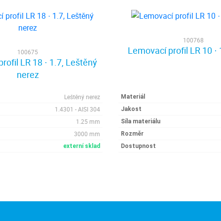
100768
Lemovací profil LR 10 · 
100675
rofil LR 18 · 1.7, Leštěný
nerez
Leštěný nerez
Materiál
1.4301 - AISI 304
Jakost
1.25 mm
Síla materiálu
3000 mm
Rozměr
externí sklad
Dostupnost