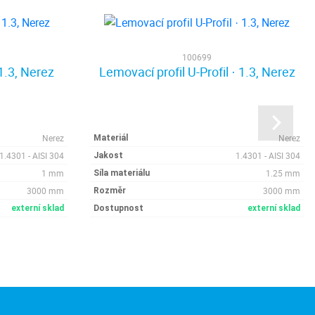
100699
1.3, Nerez
Lemovací profil U-Profil · 1.3, Nerez
Nerez
Nerez
Materiál
1.4301 - AISI 304
1.4301 - AISI 304
Jakost
1 mm
1.25 mm
Síla materiálu
3000 mm
3000 mm
Rozměr
externí sklad
Dostupnost
externí sklad