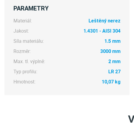
PARAMETRY
Materiál:
Leštěný nerez
Jakost:
1.4301 - AISI 304
Síla materiálu:
1.5 mm
Rozměr:
3000 mm
Max. tl. výplně:
2 mm
Typ profilu:
LR 27
Hmotnost:
10,07 kg
V