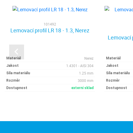
101492
Lemovací profil LR 18 · 1.3, Nerez
Lemovací p
Nerez
Materiál
Materiál
1.4301 - AISI 304
Jakost
Jakost
1.25 mm
Síla materiálu
Síla materiálu
3000 mm
Rozměr
Rozměr
Dostupnost
externí sklad
Dostupnost