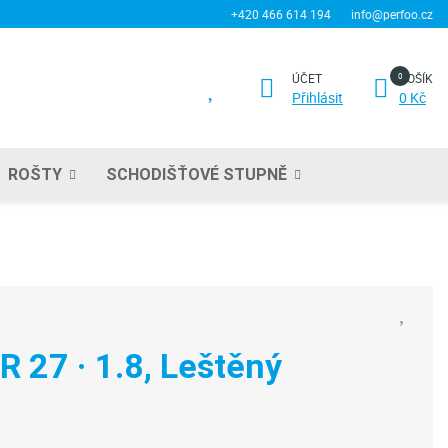
+420 466 614 194
info@perfoo.cz
ÚČET
KOŠÍK
Přihlásit
0 Kč
ROŠTY
SCHODIŠŤOVÉ STUPNĚ
R 27 · 1.8, Leštěný