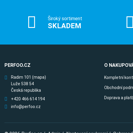
Široký sortiment
SKLADEM
PERFOO.CZ
O NAKUPOVÁ
Radim 101
(mapa)
Kompletní kon
Luže 538 54
Obchodní podm
Česká republika
Doprava a plat
+420 466 614 194
info@perfoo.cz