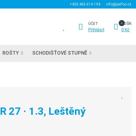
+420 466 614 194
info@perfoo.cz
ÚČET
KOŠÍK
Přihlásit
0 Kč
ROŠTY
SCHODIŠŤOVÉ STUPNĚ
R 27 · 1.3, Leštěný