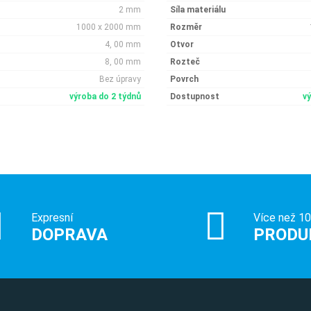
2 mm
Síla materiálu
1000 x 2000 mm
Rozměr
4, 00 mm
Otvor
8, 00 mm
Rozteč
Bez úpravy
Povrch
výroba do 2 týdnů
Dostupnost
v
Expresní
Více než 1
DOPRAVA
PRODU