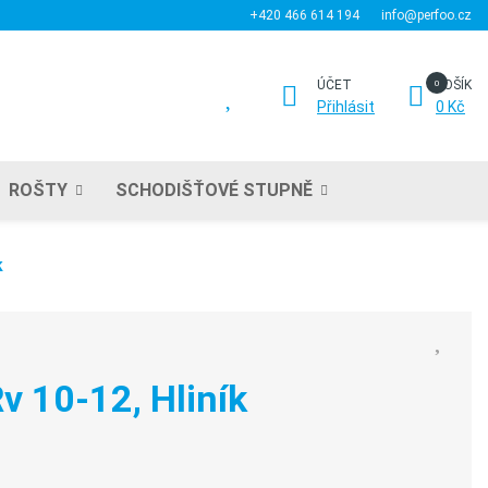
+420 466 614 194
info@perfoo.cz
ÚČET
KOŠÍK
Přihlásit
0 Kč
ROŠTY
SCHODIŠŤOVÉ STUPNĚ
k
v 10-12, Hliník