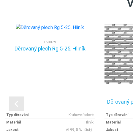
V
150079
Děrovaný plech Rg 5-25, Hliník
Děrovaný p
Typ děrování
Kruhové řadové
Typ děrování
Materiál
Hliník
Materiál
Jakost
Al 99, 5 % - čistý..
Jakost