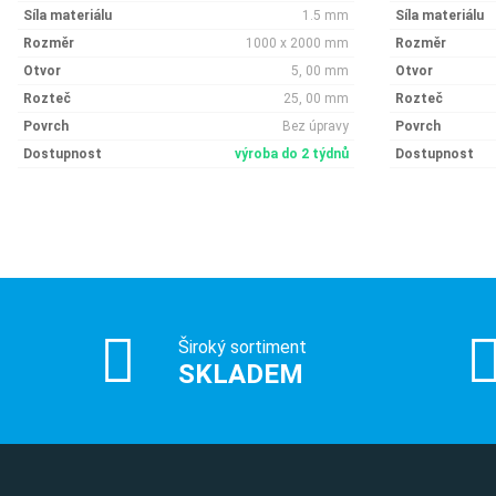
Síla materiálu
1.5 mm
Síla materiálu
Rozměr
1000 x 2000 mm
Rozměr
Otvor
5, 00 mm
Otvor
Rozteč
25, 00 mm
Rozteč
Povrch
Bez úpravy
Povrch
Dostupnost
výroba do 2 týdnů
Dostupnost
Široký sortiment
SKLADEM