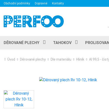
Obchodní podmínky
Dopravné
Kontakty
DĚROVANÉ PLECHY
TAHOKOV
PROLISOVAN
Úvod
Děrované plechy
Dle materiálu
Hliník
Al 99,5 - čistý