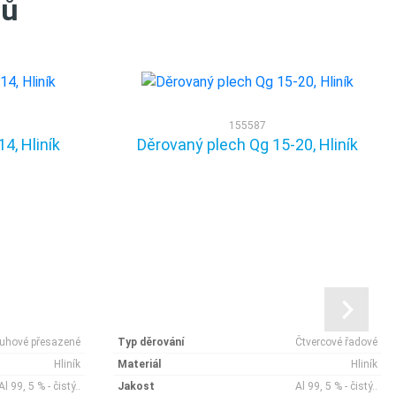
tů
155587
4, Hliník
Děrovaný plech Qg 15-20, Hliník
ruhové přesazené
Typ děrování
Čtvercové řadové
Hliník
Materiál
Hliník
Al 99, 5 % - čistý..
Jakost
Al 99, 5 % - čistý..