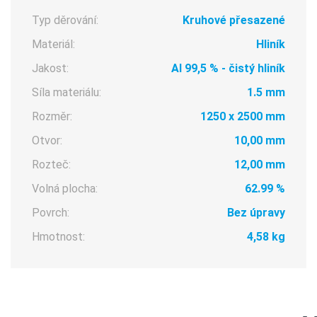
Typ děrování:
Kruhové přesazené
Materiál:
Hliník
Jakost:
Al 99,5 % - čistý hliník
Síla materiálu:
1.5 mm
Rozměr:
1250 x 2500 mm
Otvor:
10,00 mm
Rozteč:
12,00 mm
Volná plocha:
62.99 %
Povrch:
Bez úpravy
Hmotnost:
4,58 kg