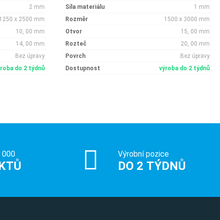
2 mm
Síla materiálu
1 mm
1250 x 2500 mm
Rozměr
1500 x 3000 mm
10, 00 mm
Otvor
15, 00 mm
14, 00 mm
Rozteč
20, 00 mm
Bez úpravy
Povrch
Bez úpravy
ýroba do 2 týdnů
Dostupnost
výroba do 2 týdnů
0 000
Výrobní pozice
KTŮ
DO 2 TÝDNŮ