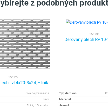
ybírejte z podobných produk
150230
Děrovaný plech Rv 10-1
150124
lech Lvl 4x20-8x24, Hliník
Oválné přesazené
Typ děrování
K
Hliník
Materiál
Al 99, 5 % - čistý..
Jakost