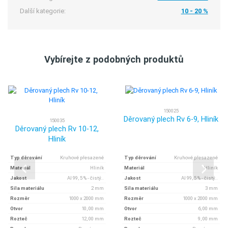
Další kategorie:
10 - 20 %
Vybírejte z podobných produktů
150025
Děrovaný plech Rv 6-9, Hliník
150035
Děrovaný plech Rv 10-12,
Hliník
Typ děrování
Kruhové přesazené
Typ děrování
Kruhové přesazené
Materiál
Hliník
Materiál
Hliník
Jakost
Al 99, 5 % - čistý..
Jakost
Al 99, 5 % - čistý..
Síla materiálu
2 mm
Síla materiálu
3 mm
Rozměr
1000 x 2000 mm
Rozměr
1000 x 2000 mm
Otvor
10, 00 mm
Otvor
6, 00 mm
Rozteč
12, 00 mm
Rozteč
9, 00 mm