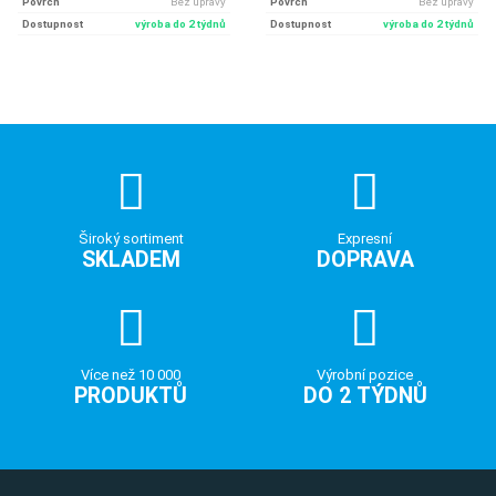
Povrch
Bez úpravy
Povrch
Bez úpravy
Dostupnost
výroba do 2 týdnů
Dostupnost
výroba do 2 týdnů
Široký sortiment
Expresní
SKLADEM
DOPRAVA
Více než 10 000
Výrobní pozice
PRODUKTŮ
DO 2 TÝDNŮ