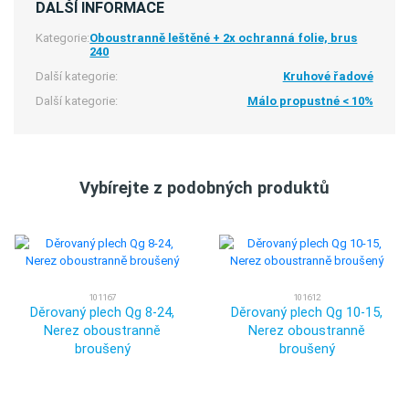
DALŠÍ INFORMACE
Kategorie:
Oboustranně leštěné + 2x ochranná folie, brus
240
Další kategorie:
Kruhové řadové
Další kategorie:
Málo propustné < 10%
Vybírejte z podobných produktů
101167
101612
Děrovaný plech Qg 8-24,
Děrovaný plech Qg 10-15,
Nerez oboustranně
Nerez oboustranně
broušený
broušený