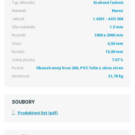
Typ děrování:
Kruhové řadové
Materiál:
Nerez
Jakost:
1.4301 - AISI 304
Síla materiálu:
1.5 mm
Rozměr:
1000 x 2000 mm
Otvor:
4,50 mm
Rozteč:
15,00 mm
Volná plocha:
7.07 %
Povrch:
Oboustranný brus 240, PVC folie z obou stran
Hmotnost:
21,78 kg
SOUBORY
Produktový list (pdf)