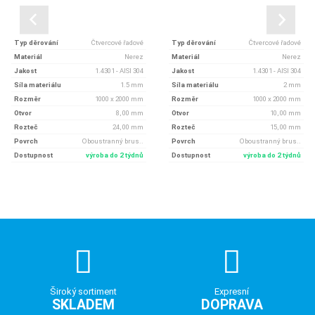
Typ děrování
Čtvercové řadové
Typ děrování
Čtvercové řadové
Materiál
Nerez
Materiál
Nerez
Jakost
1.4301 - AISI 304
Jakost
1.4301 - AISI 304
Síla materiálu
1.5 mm
Síla materiálu
2 mm
Rozměr
1000 x 2000 mm
Rozměr
1000 x 2000 mm
Otvor
8, 00 mm
Otvor
10, 00 mm
Rozteč
24, 00 mm
Rozteč
15, 00 mm
Povrch
Oboustranný brus..
Povrch
Oboustranný brus..
Dostupnost
výroba do 2 týdnů
Dostupnost
výroba do 2 týdnů
Široký sortiment
Expresní
SKLADEM
DOPRAVA