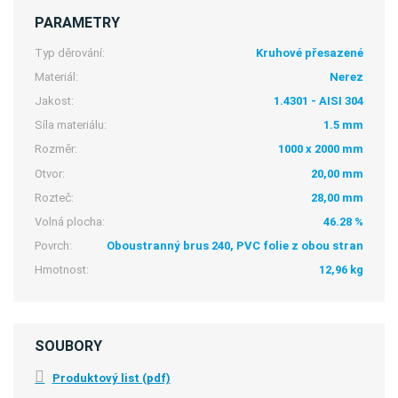
PARAMETRY
Typ děrování:
Kruhové přesazené
Materiál:
Nerez
Jakost:
1.4301 - AISI 304
Síla materiálu:
1.5 mm
Rozměr:
1000 x 2000 mm
Otvor:
20,00 mm
Rozteč:
28,00 mm
Volná plocha:
46.28 %
Povrch:
Oboustranný brus 240, PVC folie z obou stran
Hmotnost:
12,96 kg
SOUBORY
Produktový list (pdf)