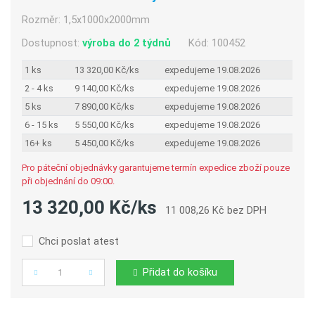
Rozměr:
1,5x1000x2000mm
Dostupnost:
výroba do 2 týdnů
Kód:
100452
1 ks
13 320,00 Kč/ks
expedujeme 19.08.2026
2 - 4 ks
9 140,00 Kč/ks
expedujeme 19.08.2026
5 ks
7 890,00 Kč/ks
expedujeme 19.08.2026
6 - 15 ks
5 550,00 Kč/ks
expedujeme 19.08.2026
16+ ks
5 450,00 Kč/ks
expedujeme 19.08.2026
Pro páteční objednávky garantujeme termín expedice zboží pouze
při objednání do 09:00.
13 320,00 Kč/ks
11 008,26 Kč bez DPH
Chci poslat atest
Přidat do košíku
Počet