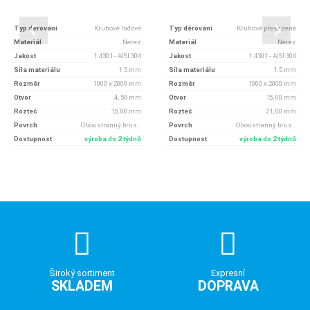
Typ děrování
Kruhové řadové
Typ děrování
Kruhové přesazené
Materiál
Nerez
Materiál
Nerez
Jakost
1.4301 - AISI 304
Jakost
1.4301 - AISI 304
Síla materiálu
1.5 mm
Síla materiálu
1.5 mm
Rozměr
1000 x 2000 mm
Rozměr
1000 x 2000 mm
Otvor
4, 50 mm
Otvor
15, 00 mm
Rozteč
15, 00 mm
Rozteč
21, 00 mm
Povrch
Oboustranný brus..
Povrch
Oboustranný brus..
Dostupnost
výroba do 2 týdnů
Dostupnost
výroba do 2 týdnů
Široký sortiment
Expresní
SKLADEM
DOPRAVA