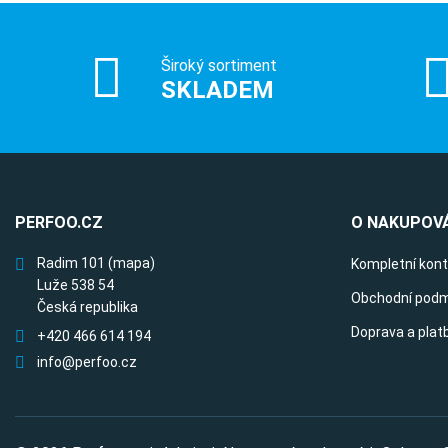
Široký sortiment
SKLADEM
PERFOO.CZ
O NAKUPOVÁ
Radim 101
(mapa)
Kompletní kon
Luže 538 54
Obchodní podm
Česká republika
Doprava a plat
+420 466 614 194
info@perfoo.cz