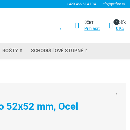
+420 466 614 194
info@perfoo.cz
ÚČET
KOŠÍK
Přihlásit
0 Kč
ROŠTY
SCHODIŠŤOVÉ STUPNĚ
vo 52x52 mm, Ocel