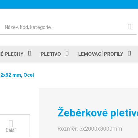
Hledat
É PLECHY
PLETIVO
LEMOVACÍ PROFILY
52x52 mm, Ocel
Žebérkové pleti
Rozměr:
5x2000x3000mm
Další