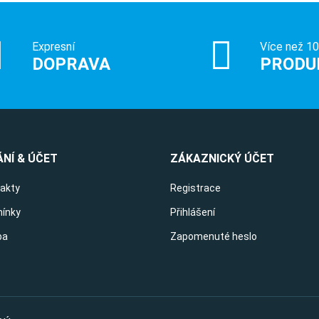
Expresní
Více než 1
DOPRAVA
PRODU
NÍ & ÚČET
ZÁKAZNICKÝ ÚČET
takty
Registrace
ínky
Přihlášení
ba
Zapomenuté heslo