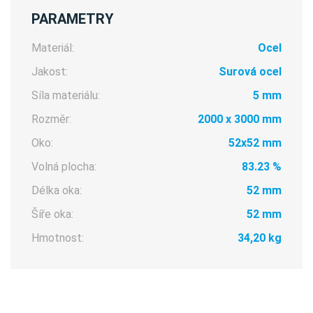
PARAMETRY
Materiál:
Ocel
Jakost:
Surová ocel
Síla materiálu:
5 mm
Rozměr:
2000 x 3000 mm
Oko:
52x52 mm
Volná plocha:
83.23 %
Délka oka:
52 mm
Šíře oka:
52 mm
Hmotnost:
34,20 kg