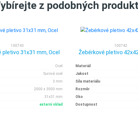
ybírejte z podobných produk
100743
100742
 pletivo 31x31 mm, Ocel
Žebérkové pletivo 42x4
Ocel
Materiál
Surová ocel
Jakost
3 mm
Síla materiálu
2000 x 3000 mm
Rozměr
31x31 mm
Oko
externí sklad
Dostupnost