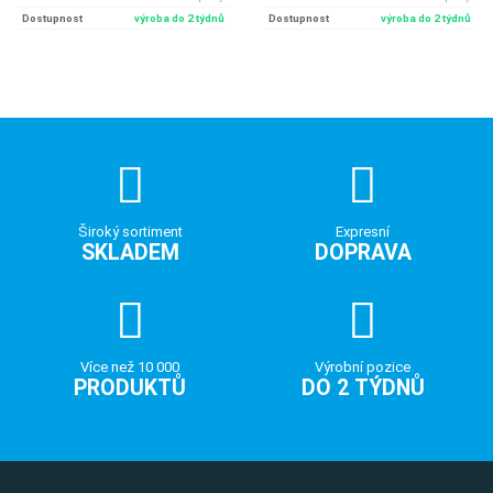
Dostupnost
výroba do 2 týdnů
Dostupnost
výroba do 2 týdnů
Široký sortiment
Expresní
SKLADEM
DOPRAVA
Více než 10 000
Výrobní pozice
PRODUKTŮ
DO 2 TÝDNŮ