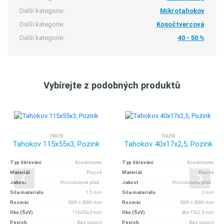
Další kategorie:
Mikrotahokov
Další kategorie:
Kosočtvercová
Další kategorie:
40 - 50 %
Vybírejte z podobných produktů
158059
154258
Tahokov 115x55x3, Pozink
Tahokov 40x17x2,5, Pozink
Typ děrování
Kosočtverec
Typ děrování
Kosočtverec
Materiál
Pozink
Materiál
Pozink
Jakost
Pozinkované před..
Jakost
Pozinkované před..
Síla materiálu
1.5 mm
Síla materiálu
2 mm
Rozměr
1000 x 2000 mm
Rozměr
1000 x 2000 mm
Oko (ŠxV)
115x55x3 mm
Oko (ŠxV)
40x17x2, 5 mm
Povrch
Bez úpravy
Povrch
Bez úpravy