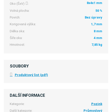
8x4x1 mm
Oko (ŠxV)
:
Volná plocha:
50 %
Povrch:
Bez úpravy
Korigovaná výška:
1,7 mm
Délka oka:
8 mm
Šíře oka:
4 mm
Hmotnost:
7,85 kg
SOUBORY
Produktový list (pdf)
DALŠÍ INFORMACE
Kategorie:
Pozink
Další kategorie:
Průmyslový