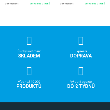
Dostupnost
výroba do 2 týdnů
Dostupnost
výroba do 2 týdnů
Široký sortiment
Expresní
SKLADEM
DOPRAVA
Více než 10 000
Výrobní pozice
PRODUKTŮ
DO 2 TÝDNŮ