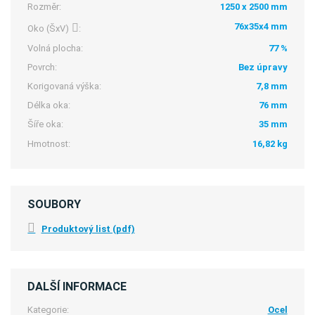
Rozměr:
1250 x 2500 mm
76x35x4 mm
Oko (ŠxV)
:
Volná plocha:
77 %
Povrch:
Bez úpravy
Korigovaná výška:
7,8 mm
Délka oka:
76 mm
Šíře oka:
35 mm
Hmotnost:
16,82 kg
SOUBORY
Produktový list (pdf)
DALŠÍ INFORMACE
Kategorie:
Ocel