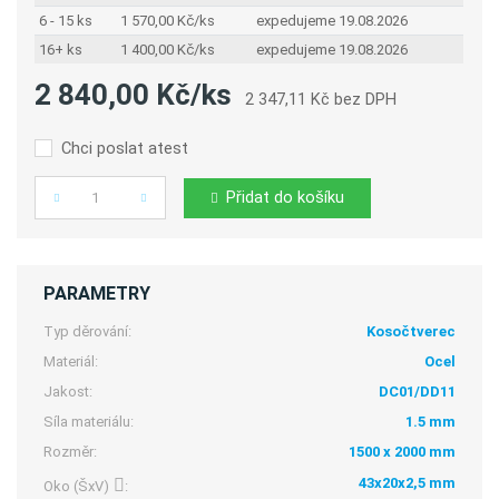
6 - 15 ks
1 570,00 Kč/ks
expedujeme 19.08.2026
16+ ks
1 400,00 Kč/ks
expedujeme 19.08.2026
2 840,00 Kč/ks
2 347,11 Kč bez DPH
Chci poslat atest
Přidat do košíku
Počet
PARAMETRY
Typ děrování:
Kosočtverec
Materiál:
Ocel
Jakost:
DC01/DD11
Síla materiálu:
1.5 mm
Rozměr:
1500 x 2000 mm
43x20x2,5 mm
Oko (ŠxV)
: