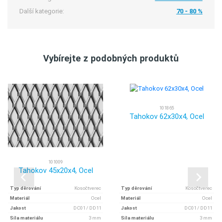
Další kategorie:
70 - 80 %
Vybírejte z podobných produktů
101865
Tahokov 62x30x4, Ocel
101009
Tahokov 45x20x4, Ocel
Typ děrování
Kosočtverec
Typ děrování
Kosočtverec
Materiál
Ocel
Materiál
Ocel
Jakost
DC01 / DD11
Jakost
DC01 / DD11
Síla materiálu
3 mm
Síla materiálu
3 mm