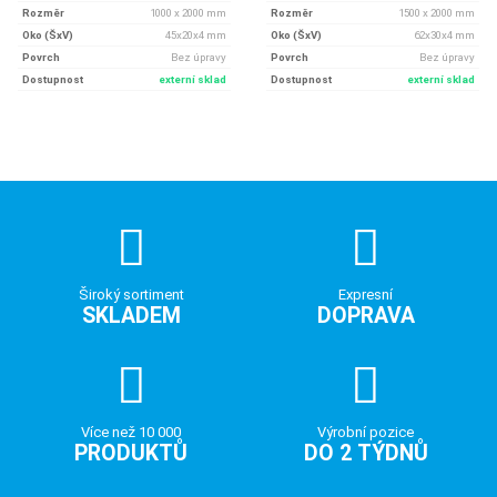
Rozměr
1000 x 2000 mm
Rozměr
1500 x 2000 mm
Oko (ŠxV)
45x20x4 mm
Oko (ŠxV)
62x30x4 mm
Povrch
Bez úpravy
Povrch
Bez úpravy
Dostupnost
externí sklad
Dostupnost
externí sklad
Široký sortiment
Expresní
SKLADEM
DOPRAVA
Více než 10 000
Výrobní pozice
PRODUKTŮ
DO 2 TÝDNŮ