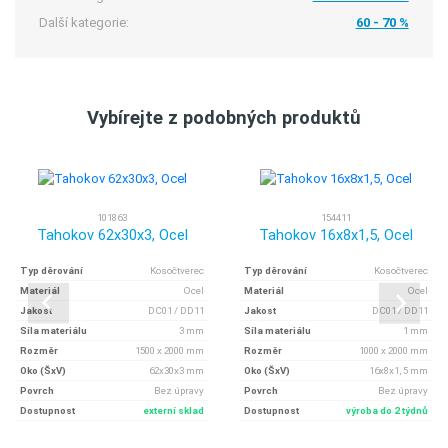
Další kategorie:
60 - 70 %
Vybírejte z podobných produktů
101863
154411
Tahokov 62x30x3, Ocel
Tahokov 16x8x1,5, Ocel
Typ děrování
Kosočtverec
Typ děrování
Kosočtverec
Materiál
Ocel
Materiál
Ocel
Jakost
DC01 / DD11
Jakost
DC01 / DD11
Síla materiálu
3 mm
Síla materiálu
1 mm
Rozměr
1500 x 2000 mm
Rozměr
1000 x 2000 mm
Oko (ŠxV)
62x30x3 mm
Oko (ŠxV)
16x8x1, 5 mm
Povrch
Bez úpravy
Povrch
Bez úpravy
Dostupnost
externí sklad
Dostupnost
výroba do 2 týdnů