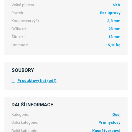
Volná plocha:
69 %
Povrch:
Bez úpravy
Korigovaná výška:
3,8 mm
Délka oka:
28 mm
Šíře oka:
13 mm
Hmotnost:
15,10 kg
SOUBORY
Produktový list (pdf)
DALŠÍ INFORMACE
Kategorie:
Ocel
Další kategorie:
Průmyslový
Další kategorie:
Kosočtvercová