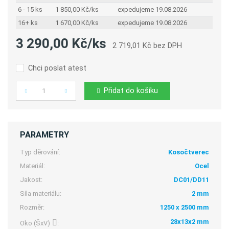
6 - 15 ks
1 850,00 Kč/ks
expedujeme 19.08.2026
16+ ks
1 670,00 Kč/ks
expedujeme 19.08.2026
3 290,00 Kč/ks
2 719,01 Kč bez DPH
Chci poslat atest
Přidat do košíku
Počet
PARAMETRY
Typ děrování:
Kosočtverec
Materiál:
Ocel
Jakost:
DC01/DD11
Síla materiálu:
2 mm
Rozměr:
1250 x 2500 mm
28x13x2 mm
Oko (ŠxV)
: