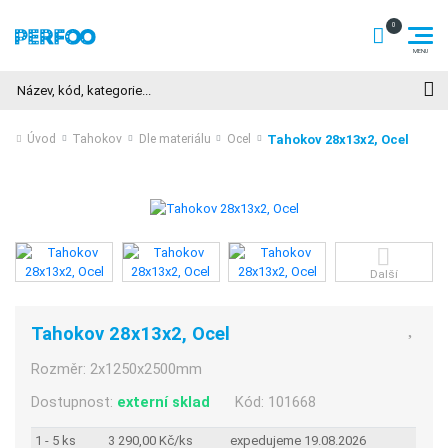
Hledat
Tahokov 28x13x2, Ocel
Úvod
Tahokov
Dle materiálu
Ocel
Další
Tahokov 28x13x2, Ocel
Rozměr:
2x1250x2500mm
Dostupnost:
externí sklad
Kód:
101668
1 - 5 ks
3 290,00 Kč/ks
expedujeme 19.08.2026