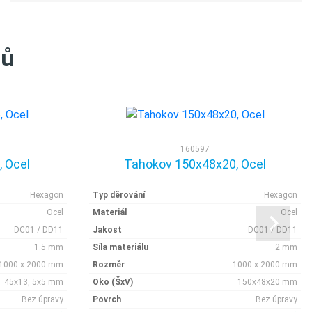
tů
160597
 Ocel
Tahokov 150x48x20, Ocel
Hexagon
Typ děrování
Hexagon
Ocel
Materiál
Ocel
DC01 / DD11
Jakost
DC01 / DD11
1.5 mm
Síla materiálu
2 mm
1000 x 2000 mm
Rozměr
1000 x 2000 mm
45x13, 5x5 mm
Oko (ŠxV)
150x48x20 mm
Bez úpravy
Povrch
Bez úpravy