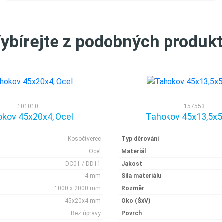
ybírejte z podobných produk
101010
157553
kov 45x20x4, Ocel
Tahokov 45x13,5x5,
Kosočtverec
Typ děrování
Ocel
Materiál
DC01 / DD11
Jakost
4 mm
Síla materiálu
1000 x 2000 mm
Rozměr
45x20x4 mm
Oko (ŠxV)
Bez úpravy
Povrch