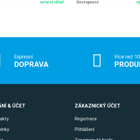
externí sklad
Dostupnost
v
Expresní
Více než 1
DOPRAVA
PRODU
NÍ & ÚČET
ZÁKAZNICKÝ ÚČET
takty
Registrace
ínky
Přihlášení