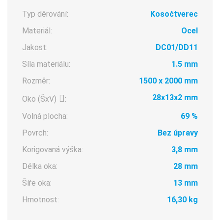
Typ děrování:
Kosočtverec
Materiál:
Ocel
Jakost:
DC01/DD11
Síla materiálu:
1.5 mm
Rozměr:
1500 x 2000 mm
28x13x2 mm
Oko (ŠxV)
:
Volná plocha:
69 %
Povrch:
Bez úpravy
Korigovaná výška:
3,8 mm
Délka oka:
28 mm
Šíře oka:
13 mm
Hmotnost:
16,30 kg