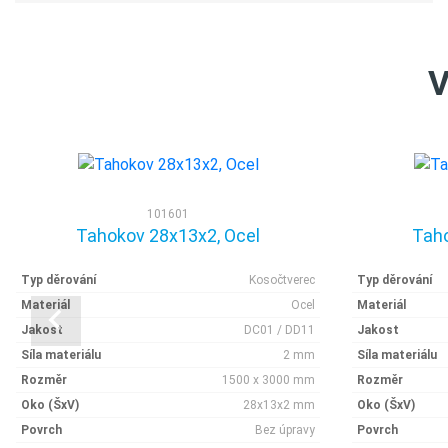
V
101601
Tahokov 28x13x2, Ocel
Taho
Typ děrování
Kosočtverec
Typ děrování
Materiál
Ocel
Materiál
Jakost
DC01 / DD11
Jakost
Síla materiálu
2 mm
Síla materiálu
Rozměr
1500 x 3000 mm
Rozměr
Oko (ŠxV)
28x13x2 mm
Oko (ŠxV)
Povrch
Bez úpravy
Povrch