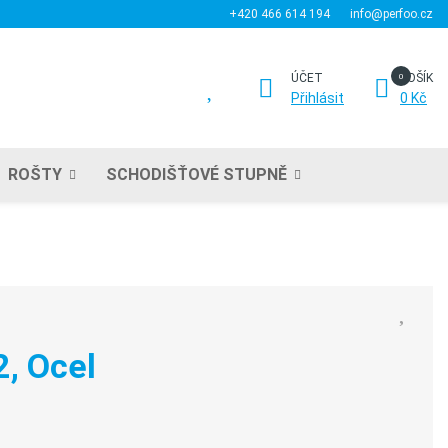
+420 466 614 194
info@perfoo.cz
ÚČET
KOŠÍK
Přihlásit
0 Kč
ROŠTY
SCHODIŠŤOVÉ STUPNĚ
, Ocel