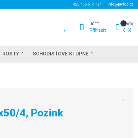
+420 466 614 194
info@perfoo.cz
ÚČET
KOŠÍK
Přihlásit
0 Kč
ROŠTY
SCHODIŠŤOVÉ STUPNĚ
x50/4, Pozink