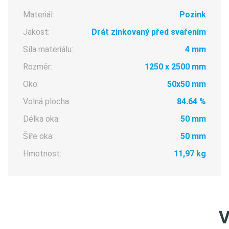
Materiál:
Pozink
Jakost:
Drát zinkovaný před svařením
Síla materiálu:
4 mm
Rozměr:
1250 x 2500 mm
Oko:
50x50 mm
Volná plocha:
84.64 %
Délka oka:
50 mm
Šíře oka:
50 mm
Hmotnost:
11,97 kg
V