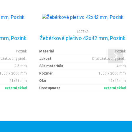
100749
 mm, Pozink
Žebérkové pletivo 42x42 mm, Pozink
Pozink
Materiál
Pozink
 zinkovaný před..
Jakost
Drát zinkovaný před..
2.5 mm
Síla materiálu
4 mm
1000 x 2000 mm
Rozměr
1000 x 2000 mm
21x21 mm
Oko
42x42 mm
externí sklad
Dostupnost
externí sklad