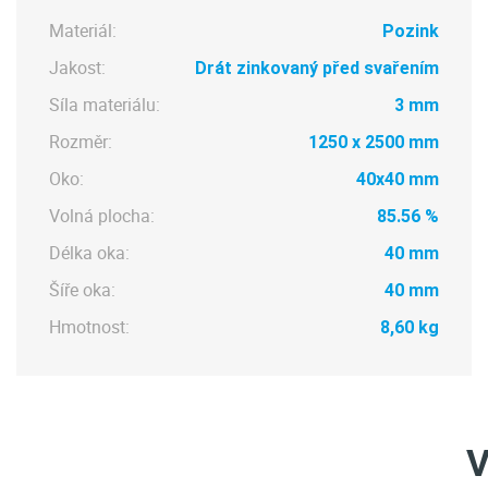
Materiál:
Pozink
Jakost:
Drát zinkovaný před svařením
Síla materiálu:
3 mm
Rozměr:
1250 x 2500 mm
Oko:
40x40 mm
Volná plocha:
85.56 %
Délka oka:
40 mm
Šíře oka:
40 mm
Hmotnost:
8,60 kg
V