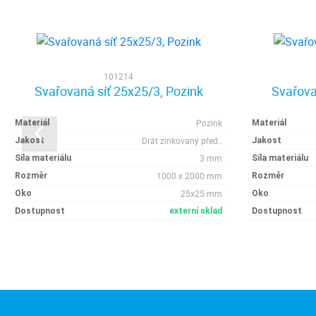
101214
Svařovaná síť 25x25/3, Pozink
Svařova
Pozink
Materiál
Materiál
Drát zinkovaný před..
Jakost
Jakost
3 mm
Síla materiálu
Síla materiálu
1000 x 2000 mm
Rozměr
Rozměr
25x25 mm
Oko
Oko
Dostupnost
externí sklad
Dostupnost