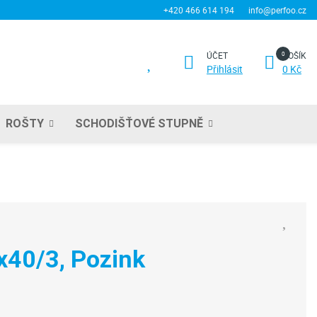
+420 466 614 194
info@perfoo.cz
ÚČET
KOŠÍK
Přihlásit
0 Kč
ROŠTY
SCHODIŠŤOVÉ STUPNĚ
x40/3, Pozink