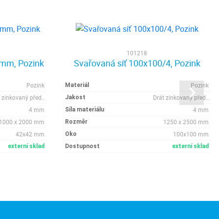
101218
 mm, Pozink
Svařovaná síť 100x100/4, Pozink
Pozink
Pozink
Materiál
 zinkovaný před..
Drát zinkovaný před..
Jakost
4 mm
4 mm
Síla materiálu
1000 x 2000 mm
1250 x 2500 mm
Rozměr
42x42 mm
100x100 mm
Oko
externí sklad
Dostupnost
externí sklad