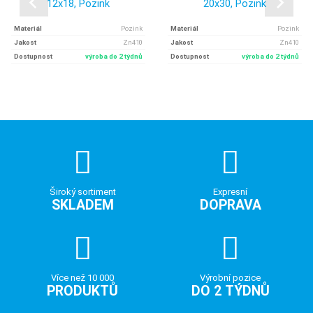
12x18, Pozink
20x30, Pozink
Materiál
Pozink
Materiál
Pozink
Jakost
Zn410
Jakost
Zn410
Dostupnost
výroba do 2 týdnů
Dostupnost
výroba do 2 týdnů
Široký sortiment
Expresní
SKLADEM
DOPRAVA
Více než 10 000
Výrobní pozice
PRODUKTŮ
DO 2 TÝDNŮ