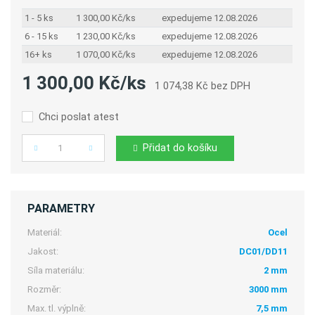
1 - 5 ks
1 300,00 Kč/ks
expedujeme 12.08.2026
6 - 15 ks
1 230,00 Kč/ks
expedujeme 12.08.2026
16+ ks
1 070,00 Kč/ks
expedujeme 12.08.2026
1 300,00 Kč/ks
1 074,38 Kč bez DPH
Chci poslat atest
Přidat do košíku
Počet
PARAMETRY
Materiál:
Ocel
Jakost:
DC01/DD11
Síla materiálu:
2 mm
Rozměr:
3000 mm
Max. tl. výplně:
7,5 mm