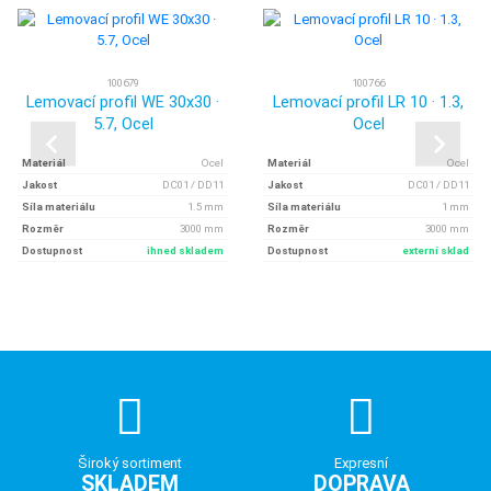
100679
100766
Lemovací profil WE 30x30 ·
Lemovací profil LR 10 · 1.3,
5.7, Ocel
Ocel
Materiál
Ocel
Materiál
Ocel
Jakost
DC01 / DD11
Jakost
DC01 / DD11
Síla materiálu
1.5 mm
Síla materiálu
1 mm
Rozměr
3000 mm
Rozměr
3000 mm
Dostupnost
ihned skladem
Dostupnost
externí sklad
Široký sortiment
Expresní
SKLADEM
DOPRAVA