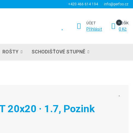
+420 466 614 194
info@perfoo.cz
ÚČET
KOŠÍK
Přihlásit
0 Kč
ROŠTY
SCHODIŠŤOVÉ STUPNĚ
T 20x20 · 1.7, Pozink