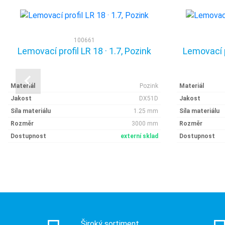
100661
Lemovací profil LR 18 · 1.7, Pozink
Lemovací pr
Materiál
Pozink
Materiál
Jakost
DX51D
Jakost
Síla materiálu
1.25 mm
Síla materiálu
Rozměr
3000 mm
Rozměr
Dostupnost
externí sklad
Dostupnost
Široký sortiment