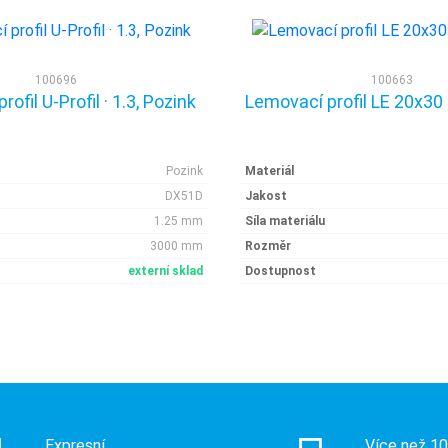
100696
100663
ofil U-Profil · 1.3, Pozink
Lemovací profil LE 20x30 ·
Pozink
Materiál
DX51D
Jakost
1.25 mm
Síla materiálu
3000 mm
Rozměr
externí sklad
Dostupnost
Expresní
Více než 1