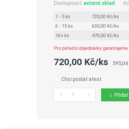
Dostupnost:
externí sklad
K
1 - 5 ks
720,00 Kč/ks
6 - 15 ks
630,00 Kč/ks
16+ ks
470,00 Kč/ks
Pro páteční objednávky garantujeme 
720,00 Kč/ks
595,04
Chci poslat atest
Přidat
Počet