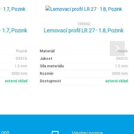
100662
 1.7, Pozink
Lemovací profil LR 27 · 1.8, Pozink
Pozink
Materiál
Pozink
DX51D
Jakost
DX51D
1.5 mm
Síla materiálu
1.5 mm
3000 mm
Rozměr
3000 mm
externí sklad
Dostupnost
externí sklad
0 000
Výrobní pozice