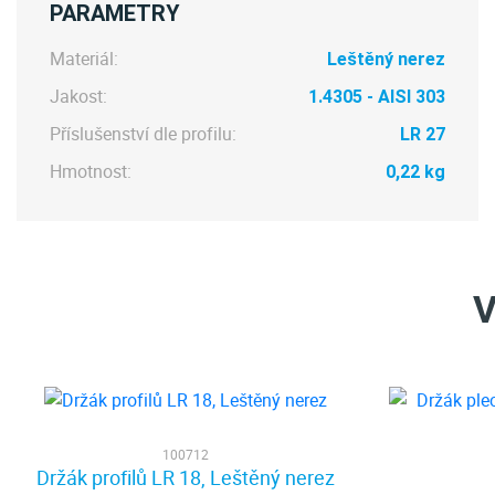
PARAMETRY
Materiál:
Leštěný nerez
Jakost:
1.4305 - AISI 303
Příslušenství dle profilu:
LR 27
Hmotnost:
0,22 kg
V
100712
Držák profilů LR 18, Leštěný nerez