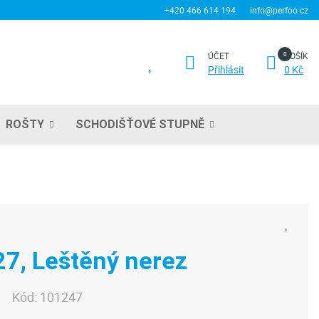
+420 466 614 194
info@perfoo.cz
ÚČET
KOŠÍK
Přihlásit
0 Kč
ROŠTY
SCHODIŠŤOVÉ STUPNĚ
 27, Leštěný nerez
Kód:
101247