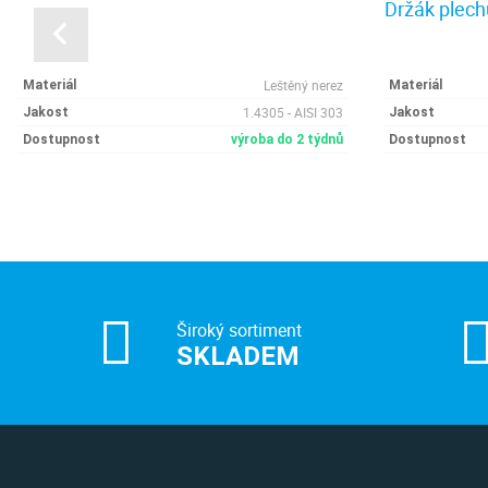
Držák plech
Leštěný nerez
Materiál
Materiál
1.4305 - AISI 303
Jakost
Jakost
Dostupnost
výroba do 2 týdnů
Dostupnost
Široký sortiment
SKLADEM