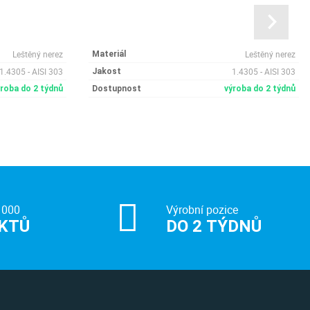
Leštěný nerez
Leštěný nerez
Materiál
1.4305 - AISI 303
1.4305 - AISI 303
Jakost
ýroba do 2 týdnů
Dostupnost
výroba do 2 týdnů
 000
Výrobní pozice
KTŮ
DO 2 TÝDNŮ