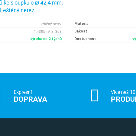
ů ke sloupku o Ø 42,4 mm,
Leštěný nerez
Leštěný nerez
Materiál
1.4305 - AISI 303
Jakost
výroba do 2 týdnů
Dostupnost
v
Expresní
Více než 10
DOPRAVA
PRODU