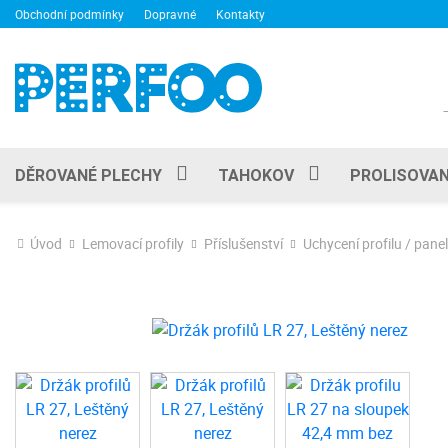
Obchodní podmínky
Dopravné
Kontakty
DĚROVANÉ PLECHY
TAHOKOV
PROLISOVAN
Úvod
Lemovací profily
Příslušenství
Uchycení profilu / pane