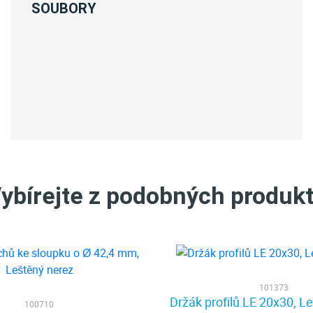
SOUBORY
ybírejte z podobných produk
101373
Držák profilů LE 20x30, L
100710