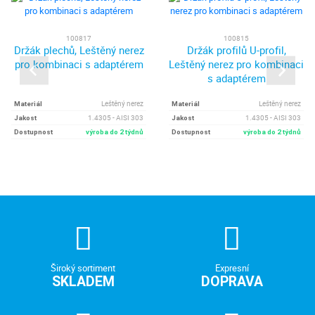
100817
100815
Držák plechů, Leštěný nerez
Držák profilů U-profil,
pro kombinaci s adaptérem
Leštěný nerez pro kombinaci
s adaptérem
Leštěný nerez
Leštěný nerez
Materiál
Materiál
1.4305 - AISI 303
1.4305 - AISI 303
Jakost
Jakost
Dostupnost
výroba do 2 týdnů
Dostupnost
výroba do 2 týdnů
Široký sortiment
Expresní
SKLADEM
DOPRAVA