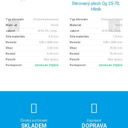
Děrovaný plech Qg 25-70,
Hliník
Typ děrování
Kruhové přesazené
Typ děrování
Čtvercové řadové
Materiál
Hliník
Materiál
Hliník
Jakost
Al 99, 5 % - čistý..
Jakost
Al 99, 5 % - čistý..
Síla materiálu
0.8 mm
Síla materiálu
1.5 mm
Rozměr
1250 x 2500 mm
Rozměr
1250 x 2500 mm
Otvor
5, 00 mm
Otvor
25, 00 mm
Rozteč
8, 00 mm
Rozteč
70, 00 mm
Povrch
Bez úpravy
Povrch
Bez úpravy
Dostupnost
výroba do 2 týdnů
Dostupnost
výroba do 2 týdnů
Široký sortiment
Expresní
SKLADEM
DOPRAVA