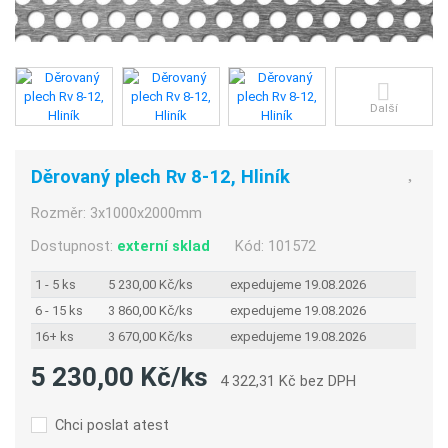
Další
Děrovaný plech Rv 8-12, Hliník
Rozměr:
3x1000x2000mm
Dostupnost:
externí sklad
Kód:
101572
1 - 5 ks
5 230,00 Kč/ks
expedujeme 19.08.2026
6 - 15 ks
3 860,00 Kč/ks
expedujeme 19.08.2026
16+ ks
3 670,00 Kč/ks
expedujeme 19.08.2026
5 230,00 Kč/ks
4 322,31 Kč bez DPH
Chci poslat atest