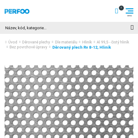
Hledat
Úvod
Děrované plechy
Dle materiálu
Hliník
Al 99,5 - čistý hliník
Děrovaný plech Rv 8-12, Hliník
Bez povrchové úpravy