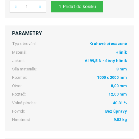
Přidat do košíku
Počet
PARAMETRY
Typ děrování:
Kruhové přesazené
Materiál:
Hliník
Jakost:
Al 99,5 % - čistý hliník
Síla materiálu:
3 mm
Rozměr:
1000 x 2000 mm
Otvor:
8,00 mm
Rozteč:
12,00 mm
Volná plocha:
40.31 %
Povrch:
Bez úpravy
Hmotnost:
9,53 kg