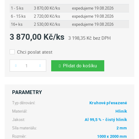
1 - 5 ks
3 870,00 Kč/ks
expedujeme 19.08.2026
6 - 15 ks
2 720,00 Kč/ks
expedujeme 19.08.2026
16+ ks
2 530,00 Kč/ks
expedujeme 19.08.2026
3 870,00 Kč/ks
3 198,35 Kč bez DPH
Chci poslat atest
Přidat do košíku
Počet
PARAMETRY
Typ děrování:
Kruhové přesazené
Materiál:
Hliník
Jakost:
Al 99,5 % - čistý hliník
Síla materiálu:
2 mm
Rozměr:
1000 x 2000 mm