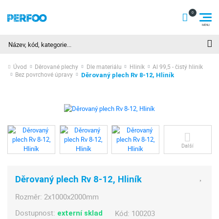
Hledat
Úvod
Děrované plechy
Dle materiálu
Hliník
Al 99,5 - čistý hliník
Bez povrchové úpravy
Děrovaný plech Rv 8-12, Hliník
Další
Děrovaný plech Rv 8-12, Hliník
Rozměr:
2x1000x2000mm
Dostupnost:
Kód:
100203
externí sklad