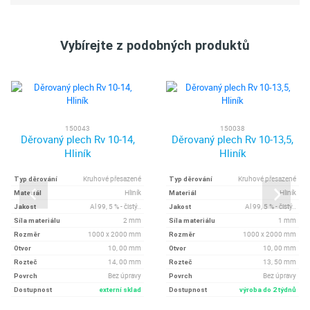
Vybírejte z podobných produktů
150043
150038
Děrovaný plech Rv 10-14,
Děrovaný plech Rv 10-13,5,
Hliník
Hliník
Kruhové přesazené
Kruhové přesazené
Typ děrování
Typ děrování
Hliník
Hliník
Materiál
Materiál
Al 99, 5 % - čistý..
Al 99, 5 % - čistý..
Jakost
Jakost
2 mm
1 mm
Síla materiálu
Síla materiálu
1000 x 2000 mm
1000 x 2000 mm
Rozměr
Rozměr
10, 00 mm
10, 00 mm
Otvor
Otvor
14, 00 mm
13, 50 mm
Rozteč
Rozteč
Bez úpravy
Bez úpravy
Povrch
Povrch
Dostupnost
externí sklad
Dostupnost
výroba do 2 týdnů