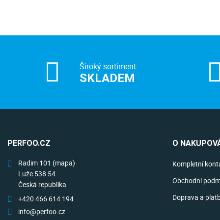
Široký sortiment
SKLADEM
PERFOO.CZ
O NAKUPOVÁ
Radim 101
(mapa)
Kompletní kont
Luže 538 54
Obchodní podm
Česká republika
Doprava a plat
+420 466 614 194
info@perfoo.cz