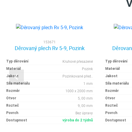
V
153671
Děrovaný plech Rv 5-9, Pozink
Děrovaný
Kruhové přesazené
Typ děrování
Typ děrování
Pozink
Materiál
Materiál
Pozinkované před..
Jakost
Jakost
1 mm
Síla materiálu
Síla materiálu
1000 x 2000 mm
Rozměr
Rozměr
5, 00 mm
Otvor
Otvor
9, 00 mm
Rozteč
Rozteč
Bez úpravy
Povrch
Povrch
Dostupnost
výroba do 2 týdnů
Dostupnost