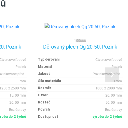
tů
155888
0, Pozink
Děrovaný plech Qg 20-50, Pozink
Čtvercové řadové
Čtvercové řadové
Typ děrování
Pozink
Pozink
Materiál
zinkované před..
Pozinkované před..
Jakost
1 mm
3 mm
Síla materiálu
1250 x 2500 mm
1000 x 2000 mm
Rozměr
15, 00 mm
20, 00 mm
Otvor
20, 00 mm
50, 00 mm
Rozteč
Bez úpravy
Bez úpravy
Povrch
ýroba do 2 týdnů
Dostupnost
výroba do 2 týdnů