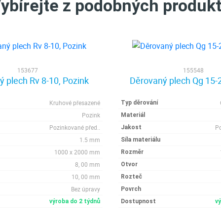
ybírejte z podobných produk
153677
155548
 plech Rv 8-10, Pozink
Děrovaný plech Qg 15-2
Kruhové přesazené
Typ děrování
Pozink
Materiál
Pozinkované před..
Po
Jakost
1.5 mm
Síla materiálu
1000 x 2000 mm
Rozměr
8, 00 mm
Otvor
10, 00 mm
Rozteč
Bez úpravy
Povrch
výroba do 2 týdnů
Dostupnost
v