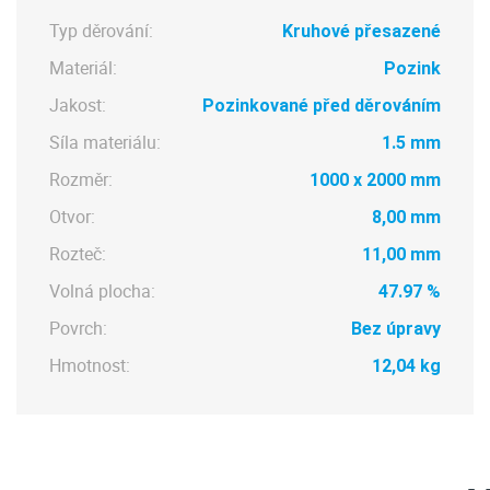
Typ děrování:
Kruhové přesazené
Materiál:
Pozink
Jakost:
Pozinkované před děrováním
Síla materiálu:
1.5 mm
Rozměr:
1000 x 2000 mm
Otvor:
8,00 mm
Rozteč:
11,00 mm
Volná plocha:
47.97 %
Povrch:
Bez úpravy
Hmotnost:
12,04 kg