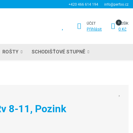
+420 466 614 194
info@perfoo.cz
ÚČET
KOŠÍK
Přihlásit
0 Kč
ROŠTY
SCHODIŠŤOVÉ STUPNĚ
v 8-11, Pozink