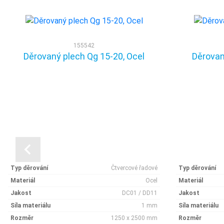
155542
Děrovaný plech Qg 15-20, Ocel
Děrovan
Typ děrování
Čtvercové řadové
Typ děrování
Materiál
Ocel
Materiál
Jakost
DC01 / DD11
Jakost
Síla materiálu
1 mm
Síla materiálu
Rozměr
1250 x 2500 mm
Rozměr