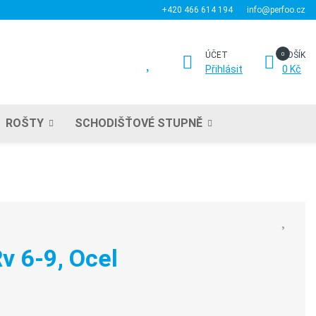
+420 466 614 194
info@perfoo.cz
ÚČET
KOŠÍK
Přihlásit
0 Kč
ROŠTY
SCHODIŠŤOVÉ STUPNĚ
v 6-9, Ocel