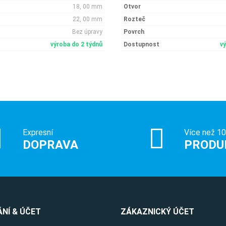
18, 00 mm
Otvor
22, 00 mm
Rozteč
Bez úpravy
Povrch
výroba do 2 týdnů
Dostupnost
v
Expresní
Více než 1
DOPRAVA
PRODU
NÍ & ÚČET
ZÁKAZNICKÝ ÚČET