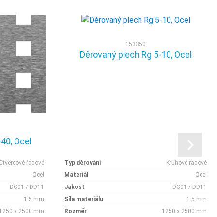
153350
Děrovaný plech Rg 5-10, Ocel
40, Ocel
Čtvercové řadové
Typ děrování
Kruhové řadové
Ocel
Materiál
Ocel
DC01 / DD11
Jakost
DC01 / DD11
1.5 mm
Síla materiálu
1.5 mm
1250 x 2500 mm
Rozměr
1250 x 2500 mm