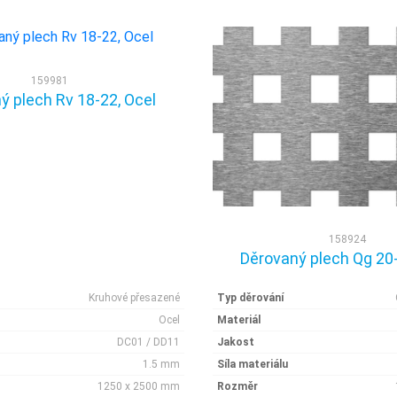
159981
ý plech Rv 18-22, Ocel
158924
Děrovaný plech Qg 20-
Kruhové přesazené
Typ děrování
Ocel
Materiál
DC01 / DD11
Jakost
1.5 mm
Síla materiálu
1250 x 2500 mm
Rozměr