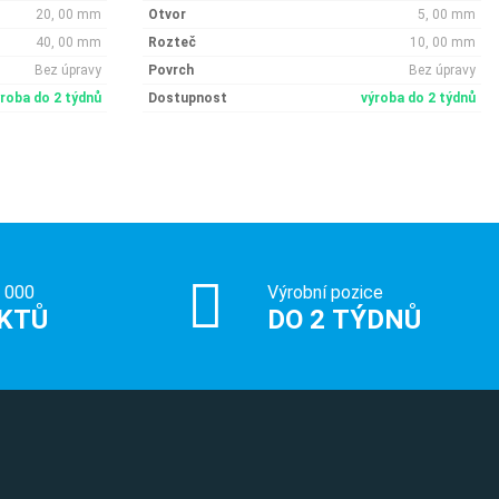
20, 00 mm
Otvor
5, 00 mm
40, 00 mm
Rozteč
10, 00 mm
Bez úpravy
Povrch
Bez úpravy
ýroba do 2 týdnů
Dostupnost
výroba do 2 týdnů
0 000
Výrobní pozice
KTŮ
DO 2 TÝDNŮ