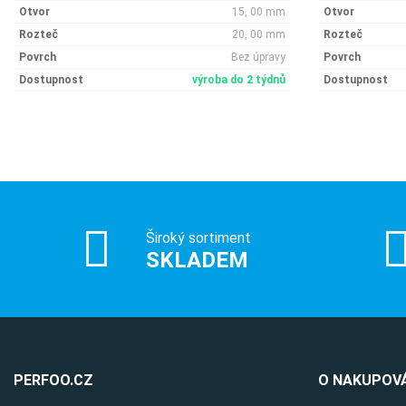
Otvor
15, 00 mm
Otvor
Rozteč
20, 00 mm
Rozteč
Povrch
Bez úpravy
Povrch
Dostupnost
výroba do 2 týdnů
Dostupnost
Široký sortiment
SKLADEM
PERFOO.CZ
O NAKUPOVÁ