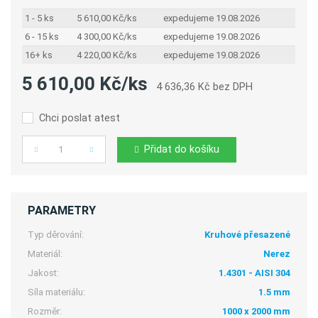
1 - 5 ks
5 610,00 Kč/ks
expedujeme 19.08.2026
6 - 15 ks
4 300,00 Kč/ks
expedujeme 19.08.2026
16+ ks
4 220,00 Kč/ks
expedujeme 19.08.2026
5 610,00 Kč/ks
4 636,36 Kč bez DPH
Chci poslat atest
Přidat do košíku
Počet
PARAMETRY
Typ děrování:
Kruhové přesazené
Materiál:
Nerez
Jakost:
1.4301 - AISI 304
Síla materiálu:
1.5 mm
Rozměr:
1000 x 2000 mm