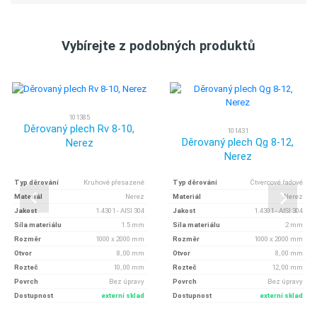
Vybírejte z podobných produktů
101385
Děrovaný plech Rv 8-10,
101431
Děrovaný plech Qg 8-12,
Nerez
Nerez
Typ děrování
Kruhové přesazené
Typ děrování
Čtvercové řadové
Materiál
Nerez
Materiál
Nerez
Jakost
1.4301 - AISI 304
Jakost
1.4301 - AISI 304
Síla materiálu
1.5 mm
Síla materiálu
2 mm
Rozměr
1000 x 2000 mm
Rozměr
1000 x 2000 mm
Otvor
8, 00 mm
Otvor
8, 00 mm
Rozteč
10, 00 mm
Rozteč
12, 00 mm
Povrch
Bez úpravy
Povrch
Bez úpravy
Dostupnost
externí sklad
Dostupnost
externí sklad