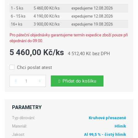
1 - 5 ks
5 460,00 Kč/ks
expedujeme 12.08.2026
6 - 15 ks
4 190,00 Kč/ks
expedujeme 12.08.2026
16+ ks
3 900,00 Kč/ks
expedujeme 19.08.2026
Pro páteční objednávky garantujeme termín expedice zboží pouze při
objednání do 09:00.
5 460,00 Kč/ks
4 512,40 Kč bez DPH
Chci poslat atest
Přidat do košíku
Počet
PARAMETRY
Typ děrování:
Kruhové přesazené
Materiál:
Hliník
Jakost:
Al 99,5 % - čistý hliník