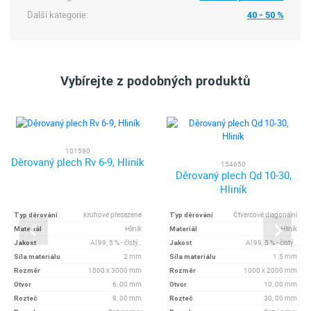
Další kategorie:
40 - 50 %
Vybírejte z podobných produktů
101580
Děrovaný plech Rv 6-9, Hliník
154650
Děrovaný plech Qd 10-30,
Hliník
Kruhové přesazené
Čtvercové diagonální
Typ děrování
Typ děrování
Hliník
Hliník
Materiál
Materiál
Al 99, 5 % - čistý..
Al 99, 5 % - čistý..
Jakost
Jakost
2 mm
1.5 mm
Síla materiálu
Síla materiálu
1500 x 3000 mm
1000 x 2000 mm
Rozměr
Rozměr
6, 00 mm
10, 00 mm
Otvor
Otvor
9, 00 mm
30, 00 mm
Rozteč
Rozteč