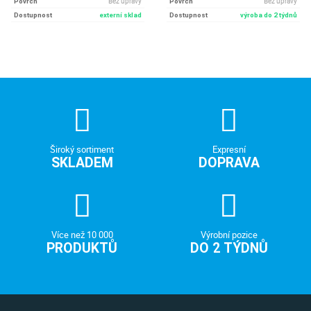
Bez úpravy
Bez úpravy
Povrch
Povrch
Dostupnost
externí sklad
Dostupnost
výroba do 2 týdnů
Široký sortiment
Expresní
SKLADEM
DOPRAVA
Více než 10 000
Výrobní pozice
PRODUKTŮ
DO 2 TÝDNŮ