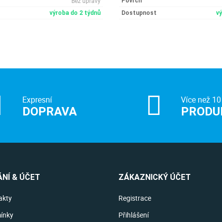
Bez úpravy
Povrch
výroba do 2 týdnů
Dostupnost
v
Expresní
Více než 10
DOPRAVA
PRODU
NÍ & ÚČET
ZÁKAZNICKÝ ÚČET
akty
Registrace
ínky
Přihlášení