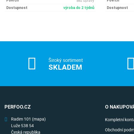
Bez úpravy
Povrch
Povrch
Dostupnost
výroba do 2 týdnů
Dostupnost
Široký sortiment
SKLADEM
PERFOO.CZ
O NAKUPOVÁ
Radim 101
(mapa)
Kompletní kont
Luže 538 54
Obchodní podm
Česká republika