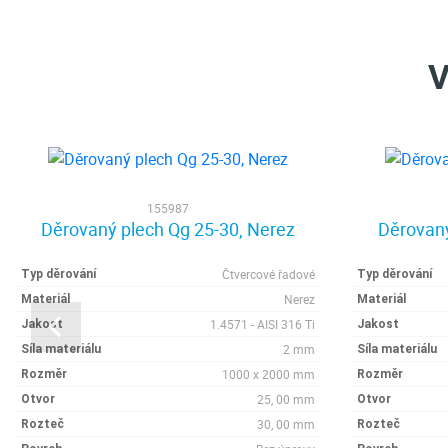
V
155987
Děrovaný plech Qg 25-30, Nerez
Děrovaný
Čtvercové řadové
Typ děrování
Typ děrování
Nerez
Materiál
Materiál
1.4571 - AISI 316 Ti
Jakost
Jakost
2 mm
Síla materiálu
Síla materiálu
1000 x 2000 mm
Rozměr
Rozměr
25, 00 mm
Otvor
Otvor
30, 00 mm
Rozteč
Rozteč