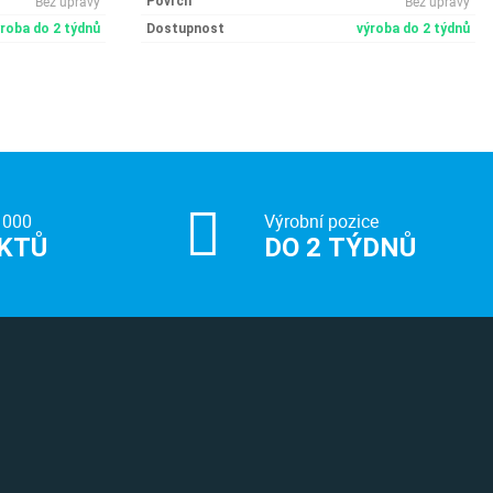
Bez úpravy
Bez úpravy
Povrch
ýroba do 2 týdnů
Dostupnost
výroba do 2 týdnů
 000
Výrobní pozice
KTŮ
DO 2 TÝDNŮ