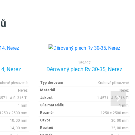
tů
159897
14, Nerez
Děrovaný plech Rv 30-35, Nerez
ruhové přesazené
Kruhové přesazené
Typ děrování
Nerez
Nerez
Materiál
4571 - AISI 316 Ti
1.4571 - AISI 316 Ti
Jakost
1 mm
1 mm
Síla materiálu
1250 x 2500 mm
1250 x 2500 mm
Rozměr
10, 00 mm
30, 00 mm
Otvor
14, 00 mm
35, 00 mm
Rozteč