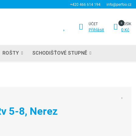
+420 466 614 194
info@perfoo.cz
ÚČET
KOŠÍK
Přihlásit
0 Kč
ROŠTY
SCHODIŠŤOVÉ STUPNĚ
v 5-8, Nerez