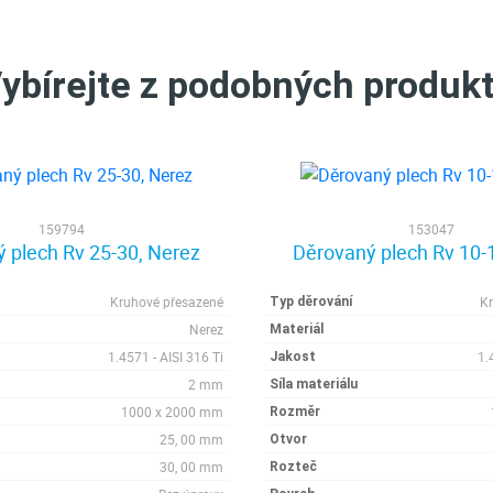
ybírejte z podobných produk
159794
153047
 plech Rv 25-30, Nerez
Děrovaný plech Rv 10-
Kruhové přesazené
K
Typ děrování
Nerez
Materiál
1.4571 - AISI 316 Ti
1.
Jakost
2 mm
Síla materiálu
1000 x 2000 mm
Rozměr
25, 00 mm
Otvor
30, 00 mm
Rozteč