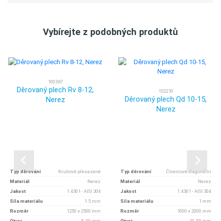
Vybírejte z podobných produktů
100367
Děrovaný plech Rv 8-12,
152210
Děrovaný plech Qd 10-15,
Nerez
Nerez
Typ děrování
Kruhové přesazené
Typ děrování
Čtvercové diagonální
Materiál
Nerez
Materiál
Nerez
Jakost
1.4301 - AISI 304
Jakost
1.4301 - AISI 304
Síla materiálu
1.5 mm
Síla materiálu
1 mm
Rozměr
1250 x 2500 mm
Rozměr
1000 x 2000 mm
Otvor
8, 00 mm
Otvor
10, 00 mm