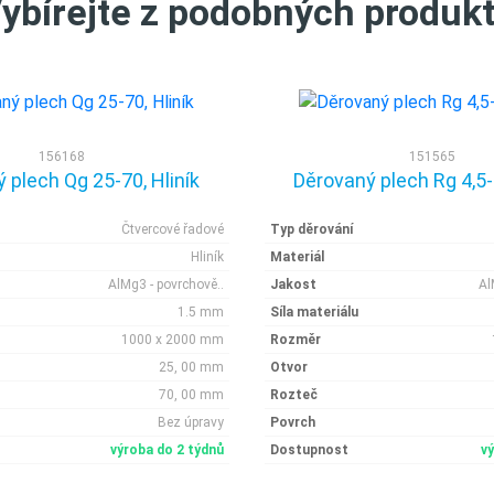
ybírejte z podobných produk
156168
151565
 plech Qg 25-70, Hliník
Děrovaný plech Rg 4,5-1
Čtvercové řadové
Typ děrování
Hliník
Materiál
AlMg3 - povrchově..
Jakost
Al
1.5 mm
Síla materiálu
1000 x 2000 mm
Rozměr
25, 00 mm
Otvor
70, 00 mm
Rozteč
Bez úpravy
Povrch
výroba do 2 týdnů
Dostupnost
v