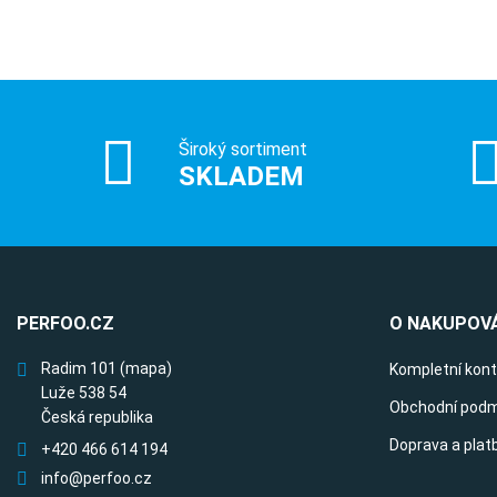
Široký sortiment
SKLADEM
PERFOO.CZ
O NAKUPOVÁ
Radim 101
(mapa)
Kompletní kon
Luže 538 54
Obchodní podm
Česká republika
Doprava a plat
+420 466 614 194
info@perfoo.cz