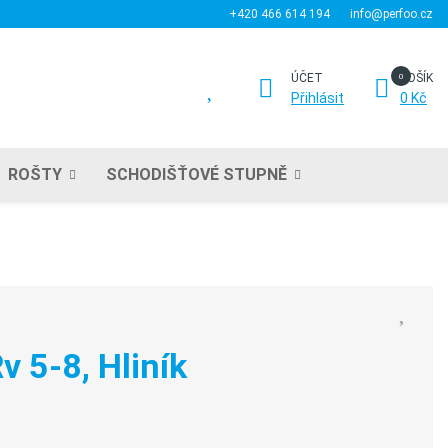
+420 466 614 194
info@perfoo.cz
ÚČET
KOŠÍK
Přihlásit
0 Kč
ROŠTY
SCHODIŠŤOVÉ STUPNĚ
v 5-8, Hliník