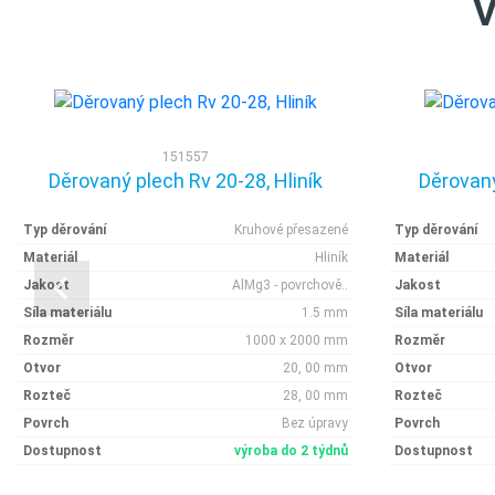
V
151557
Děrovaný plech Rv 20-28, Hliník
Děrovaný
Typ děrování
Kruhové přesazené
Typ děrování
Materiál
Hliník
Materiál
Jakost
AlMg3 - povrchově..
Jakost
Síla materiálu
1.5 mm
Síla materiálu
Rozměr
1000 x 2000 mm
Rozměr
Otvor
20, 00 mm
Otvor
Rozteč
28, 00 mm
Rozteč
Povrch
Bez úpravy
Povrch
Dostupnost
výroba do 2 týdnů
Dostupnost