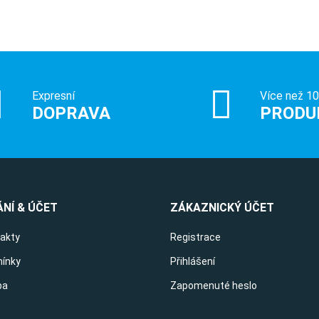
Expresní
Více než 1
DOPRAVA
PRODU
NÍ & ÚČET
ZÁKAZNICKÝ ÚČET
takty
Registrace
ínky
Přihlášení
ba
Zapomenuté heslo