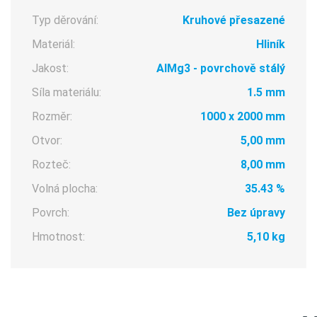
Typ děrování:
Kruhové přesazené
Materiál:
Hliník
Jakost:
AlMg3 - povrchově stálý
Síla materiálu:
1.5 mm
Rozměr:
1000 x 2000 mm
Otvor:
5,00 mm
Rozteč:
8,00 mm
Volná plocha:
35.43 %
Povrch:
Bez úpravy
Hmotnost:
5,10 kg