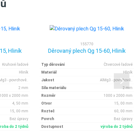
tů
155770
5, Hliník
Děrovaný plech Qg 15-60, Hliník
Kruhové řadové
Typ děrování
Čtvercové řadové
Hliník
Materiál
Hliník
Mg3 - povrchově..
Jakost
AlMg3 - povrchově..
2 mm
Síla materiálu
2 mm
1000 x 2000 mm
Rozměr
1000 x 2000 mm
4, 50 mm
Otvor
15, 00 mm
15, 00 mm
Rozteč
60, 00 mm
Bez úpravy
Povrch
Bez úpravy
ýroba do 2 týdnů
Dostupnost
výroba do 2 týdnů