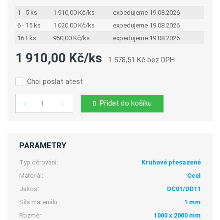
1 - 5 ks
1 910,00 Kč/ks
expedujeme 19.08.2026
6 - 15 ks
1 020,00 Kč/ks
expedujeme 19.08.2026
16+ ks
950,00 Kč/ks
expedujeme 19.08.2026
1 910,00 Kč/ks
1 578,51 Kč bez DPH
Chci poslat atest
Přidat do košíku
Počet
PARAMETRY
Typ děrování:
Kruhové přesazené
Materiál:
Ocel
Jakost:
DC01/DD11
Síla materiálu:
1 mm
Rozměr:
1000 x 2000 mm