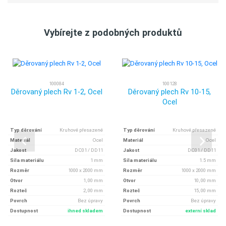
Vybírejte z podobných produktů
100084
100128
Děrovaný plech Rv 1-2, Ocel
Děrovaný plech Rv 10-15,
Ocel
Typ děrování
Kruhové přesazené
Typ děrování
Kruhové přesazené
Materiál
Ocel
Materiál
Ocel
Jakost
DC01 / DD11
Jakost
DC01 / DD11
Síla materiálu
1 mm
Síla materiálu
1.5 mm
Rozměr
1000 x 2000 mm
Rozměr
1000 x 2000 mm
Otvor
1, 00 mm
Otvor
10, 00 mm
Rozteč
2, 00 mm
Rozteč
15, 00 mm
Povrch
Bez úpravy
Povrch
Bez úpravy
Dostupnost
ihned skladem
Dostupnost
externí sklad