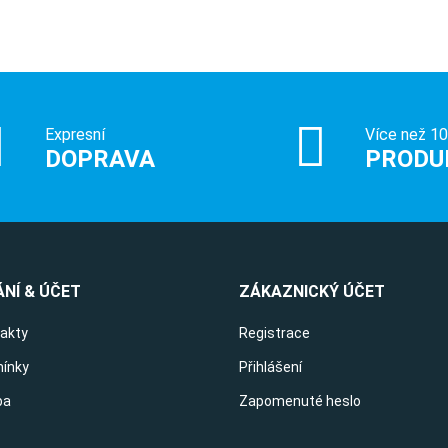
Expresní
Více než 1
DOPRAVA
PRODU
NÍ & ÚČET
ZÁKAZNICKÝ ÚČET
takty
Registrace
ínky
Přihlášení
ba
Zapomenuté heslo