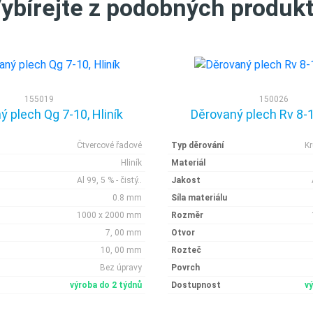
ybírejte z podobných produk
155019
150026
 plech Qg 7-10, Hliník
Děrovaný plech Rv 8-10
Čtvercové řadové
Typ děrování
K
Hliník
Materiál
Al 99, 5 % - čistý..
Jakost
0.8 mm
Síla materiálu
1000 x 2000 mm
Rozměr
7, 00 mm
Otvor
10, 00 mm
Rozteč
Bez úpravy
Povrch
výroba do 2 týdnů
Dostupnost
v