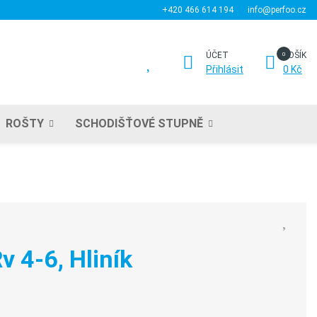
+420 466 614 194
info@perfoo.cz
ÚČET
KOŠÍK
Přihlásit
0 Kč
ROŠTY
SCHODIŠŤOVÉ STUPNĚ
v 4-6, Hliník