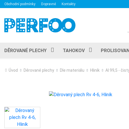
Obchodní podmínky
Dopravné
Kontakty
DĚROVANÉ PLECHY
TAHOKOV
PROLISOVAN
Úvod
Děrované plechy
Dle materiálu
Hliník
Al 99,5 - čistý