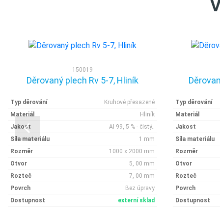
V
150019
Děrovaný plech Rv 5-7, Hliník
Děrovaný
Typ děrování
Kruhové přesazené
Typ děrování
Materiál
Hliník
Materiál
Jakost
Al 99, 5 % - čistý..
Jakost
Síla materiálu
1 mm
Síla materiálu
Rozměr
1000 x 2000 mm
Rozměr
Otvor
5, 00 mm
Otvor
Rozteč
7, 00 mm
Rozteč
Povrch
Bez úpravy
Povrch
Dostupnost
externí sklad
Dostupnost