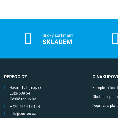
Široký sortiment
SKLADEM
PERFOO.CZ
O NAKUPOVÁ
Radim 101
(mapa)
Kompletní kon
Luže 538 54
Obchodní podm
Česká republika
Doprava a plat
+420 466 614 194
info@perfoo.cz