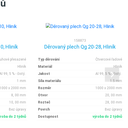
tů
158873
, Hliník
Děrovaný plech Qg 20-28, Hliník
ruhové přesazené
Typ děrování
Čtvercové řadové
Hliník
Materiál
Hliník
Al 99, 5 % - čistý..
Jakost
Al 99, 5 % - čistý..
1 mm
Síla materiálu
1.5 mm
1000 x 2000 mm
Rozměr
1000 x 2000 mm
8, 00 mm
Otvor
20, 00 mm
10, 00 mm
Rozteč
28, 00 mm
Bez úpravy
Povrch
Bez úpravy
ýroba do 2 týdnů
Dostupnost
výroba do 2 týdnů