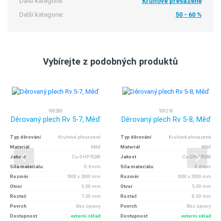
Další kategorie:
Kruhové přesazené
Další kategorie:
50 - 60 %
Vybírejte z podobných produktů
100280
100218
Děrovaný plech Rv 5-7, Měď
Děrovaný plech Rv 5-8, Měď
Typ děrování
Kruhové přesazené
Typ děrování
Kruhové přesazené
Materiál
Měď
Materiál
Měď
Jakost
Cu-DHP R240
Jakost
Cu-DHP R240
Síla materiálu
0.6 mm
Síla materiálu
0.6 mm
Rozměr
1000 x 2000 mm
Rozměr
1000 x 2000 mm
Otvor
5, 00 mm
Otvor
5, 00 mm
Rozteč
7, 00 mm
Rozteč
8, 00 mm
Povrch
Bez úpravy
Povrch
Bez úpravy
Dostupnost
externí sklad
Dostupnost
externí sklad