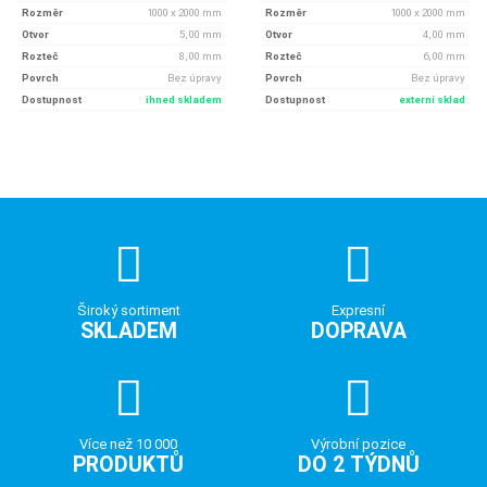
Rozměr
1000 x 2000 mm
Rozměr
1000 x 2000 mm
Otvor
5, 00 mm
Otvor
4, 00 mm
Rozteč
8, 00 mm
Rozteč
6, 00 mm
Povrch
Bez úpravy
Povrch
Bez úpravy
Dostupnost
ihned skladem
Dostupnost
externí sklad
Široký sortiment
Expresní
SKLADEM
DOPRAVA
Více než 10 000
Výrobní pozice
PRODUKTŮ
DO 2 TÝDNŮ