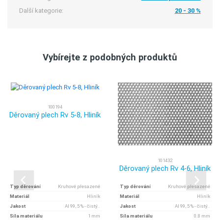
Další kategorie:
20 - 30 %
Vybírejte z podobných produktů
100194
Děrovaný plech Rv 5-8, Hliník
101432
Děrovaný plech Rv 4-6, Hliník
Typ děrování
Kruhové přesazené
Typ děrování
Kruhové přesazené
Materiál
Hliník
Materiál
Hliník
Jakost
Al 99, 5 % - čistý..
Jakost
Al 99, 5 % - čistý..
Síla materiálu
1 mm
Síla materiálu
0.8 mm