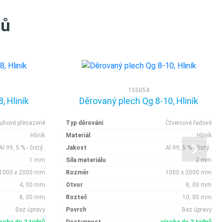
tů
155054
, Hliník
Děrovaný plech Qg 8-10, Hliník
ruhové přesazené
Typ děrování
Čtvercové řadové
Hliník
Materiál
Hliník
Al 99, 5 % - čistý..
Jakost
Al 99, 5 % - čistý..
1 mm
Síla materiálu
2 mm
1000 x 2000 mm
Rozměr
1000 x 2000 mm
4, 00 mm
Otvor
8, 00 mm
8, 00 mm
Rozteč
10, 00 mm
Bez úpravy
Povrch
Bez úpravy