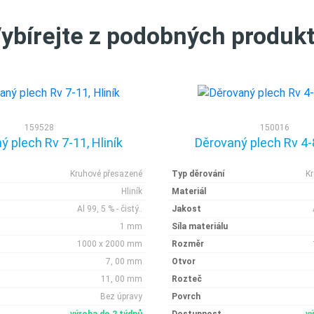
ybírejte z podobných produk
159528
150016
ý plech Rv 7-11, Hliník
Děrovaný plech Rv 4-8
Kruhové přesazené
Typ děrování
K
Hliník
Materiál
Al 99, 5 % - čistý..
Jakost
1 mm
Síla materiálu
1000 x 2000 mm
Rozměr
7, 00 mm
Otvor
11, 00 mm
Rozteč
Bez úpravy
Povrch