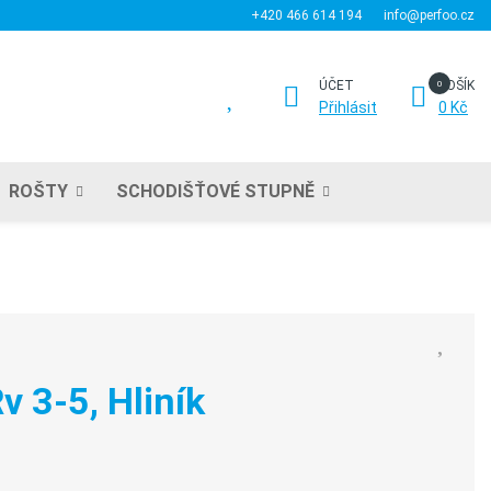
+420 466 614 194
info@perfoo.cz
ÚČET
KOŠÍK
Přihlásit
0 Kč
ROŠTY
SCHODIŠŤOVÉ STUPNĚ
v 3-5, Hliník