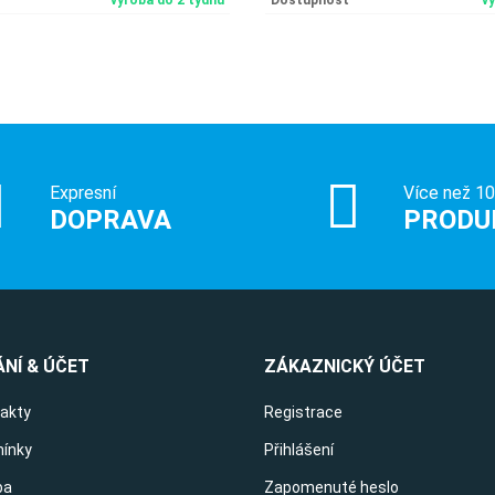
výroba do 2 týdnů
Dostupnost
v
Expresní
Více než 1
DOPRAVA
PRODU
NÍ & ÚČET
ZÁKAZNICKÝ ÚČET
takty
Registrace
ínky
Přihlášení
ba
Zapomenuté heslo