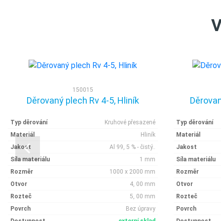
V
150015
Děrovaný plech Rv 4-5, Hliník
Děrovan
Typ děrování
Kruhové přesazené
Typ děrování
Materiál
Hliník
Materiál
Jakost
Al 99, 5 % - čistý..
Jakost
Síla materiálu
1 mm
Síla materiálu
Rozměr
1000 x 2000 mm
Rozměr
Otvor
4, 00 mm
Otvor
Rozteč
5, 00 mm
Rozteč
Povrch
Bez úpravy
Povrch