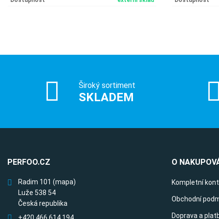
Dostupnost
externí sklad
Dostupnost
Široký sortiment
SKLADEM
PERFOO.CZ
O NAKUPOVÁ
Radim 101
(mapa)
Kompletní kon
Luže 538 54
Obchodní podm
Česká republika
Doprava a plat
+420 466 614 194