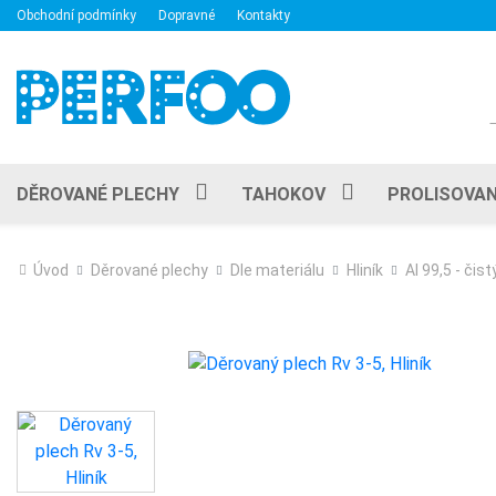
Obchodní podmínky
Dopravné
Kontakty
DĚROVANÉ PLECHY
TAHOKOV
PROLISOVAN
Úvod
Děrované plechy
Dle materiálu
Hliník
Al 99,5 - čistý