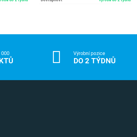
ýroba do 2 týdnů
Dostupnost
výroba do 2 týdnů
0 000
Výrobní pozice
KTŮ
DO 2 TÝDNŮ