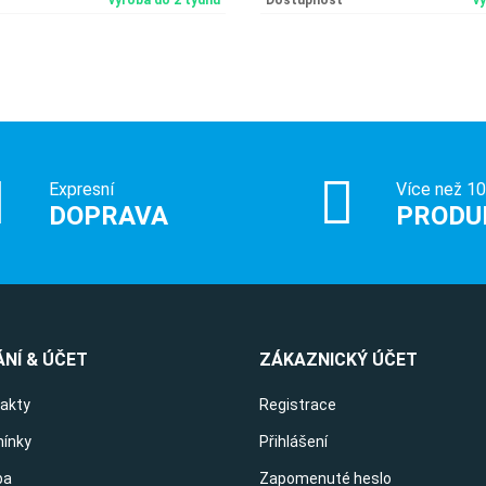
výroba do 2 týdnů
Dostupnost
v
Expresní
Více než 1
DOPRAVA
PRODU
NÍ & ÚČET
ZÁKAZNICKÝ ÚČET
takty
Registrace
ínky
Přihlášení
ba
Zapomenuté heslo