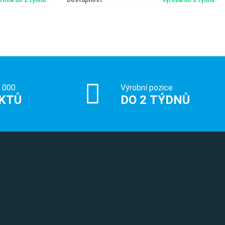
ýroba do 2 týdnů
Dostupnost
výroba do 2 týdnů
0 000
Výrobní pozice
KTŮ
DO 2 TÝDNŮ