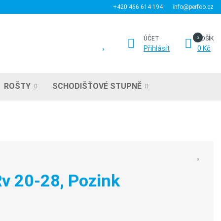
+420 466 614 194
info@perfoo.cz
ÚČET
KOŠÍK
Přihlásit
0 Kč
ROŠTY
SCHODIŠŤOVÉ STUPNĚ
v 20-28, Pozink