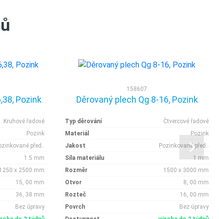
tů
158607
,38, Pozink
Děrovaný plech Qg 8-16, Pozink
Kruhové řadové
Typ děrování
Čtvercové řadové
Pozink
Materiál
Pozink
ozinkované před..
Jakost
Pozinkované před..
1.5 mm
Síla materiálu
1 mm
1250 x 2500 mm
Rozměr
1500 x 3000 mm
15, 00 mm
Otvor
8, 00 mm
36, 38 mm
Rozteč
16, 00 mm
Bez úpravy
Povrch
Bez úpravy