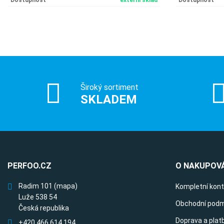
Dostupnost
externí sklad
Dostupnost
Široký sortiment
SKLADEM
PERFOO.CZ
O NAKUPOVÁ
Radim 101
(mapa)
Kompletní kon
Luže 538 54
Obchodní podm
Česká republika
Doprava a plat
+420 466 614 194