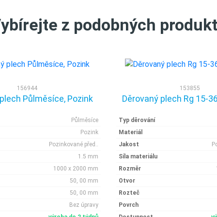
ybírejte z podobných produk
156944
153855
plech Půlměsíce, Pozink
Děrovaný plech Rg 15-36
Půlměsíce
Typ děrování
Pozink
Materiál
Pozinkované před..
Jakost
P
1.5 mm
Síla materiálu
1000 x 2000 mm
Rozměr
50, 00 mm
Otvor
50, 00 mm
Rozteč
Bez úpravy
Povrch