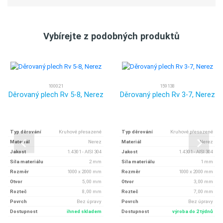
Vybírejte z podobných produktů
100021
159138
Děrovaný plech Rv 5-8, Nerez
Děrovaný plech Rv 3-7, Nerez
Typ děrování
Kruhové přesazené
Typ děrování
Kruhové přesazené
Materiál
Nerez
Materiál
Nerez
Jakost
1.4301 - AISI 304
Jakost
1.4301 - AISI 304
Síla materiálu
2 mm
Síla materiálu
1 mm
Rozměr
1000 x 2000 mm
Rozměr
1000 x 2000 mm
Otvor
5, 00 mm
Otvor
3, 00 mm
Rozteč
8, 00 mm
Rozteč
7, 00 mm
Povrch
Bez úpravy
Povrch
Bez úpravy
Dostupnost
ihned skladem
Dostupnost
výroba do 2 týdnů