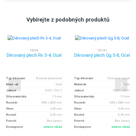
Vybírejte z podobných produktů
158560
100143
Děrovaný plech Rv 3-4, Ocel
Děrovaný plech Qg 5-8, Ocel
Typ děrování
Kruhové přesazené
Typ děrování
Čtvercové řadové
Materiál
Ocel
Materiál
Ocel
Jakost
DC01 / DD11
Jakost
DC01 / DD11
Síla materiálu
1.5 mm
Síla materiálu
1.5 mm
Rozměr
1000 x 2000 mm
Rozměr
1250 x 2500 mm
Otvor
3, 00 mm
Otvor
5, 00 mm
Rozteč
4, 00 mm
Rozteč
8, 00 mm
Povrch
Bez úpravy
Povrch
Bez úpravy
Dostupnost
externí sklad
Dostupnost
externí sklad