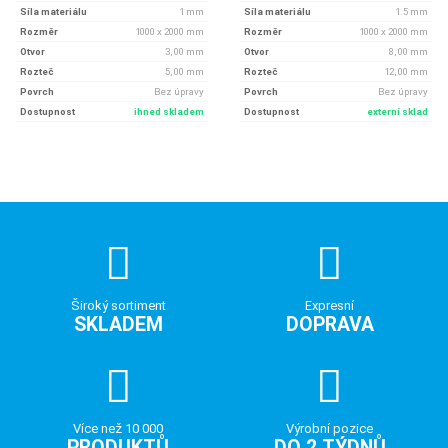
Síla materiálu
1 mm
Síla materiálu
1.5 mm
Rozměr
1000 x 2000 mm
Rozměr
1000 x 2000 mm
Otvor
3, 00 mm
Otvor
8, 00 mm
Rozteč
5, 00 mm
Rozteč
12, 00 mm
Povrch
Bez úpravy
Povrch
Bez úpravy
Dostupnost
ihned skladem
Dostupnost
externí sklad
Široký sortiment
Expresní
SKLADEM
DOPRAVA
Více než 10 000
Výrobní pozice
PRODUKTŮ
DO 2 TÝDNŮ