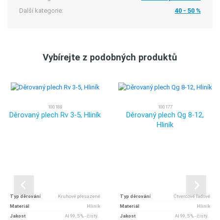
Další kategorie:
40 - 50 %
Vybírejte z podobných produktů
100188
100177
Děrovaný plech Rv 3-5, Hliník
Děrovaný plech Qg 8-12,
Hliník
Typ děrování
Kruhové přesazené
Typ děrování
Čtvercové řadové
Materiál
Hliník
Materiál
Hliník
Jakost
Al 99, 5 % - čistý..
Jakost
Al 99, 5 % - čistý..