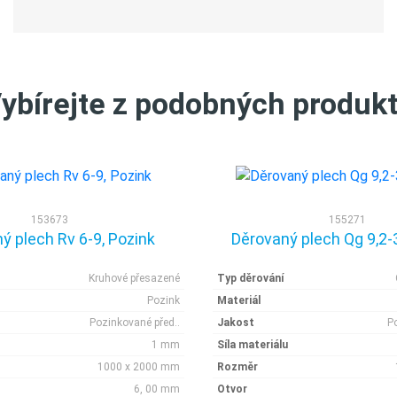
ybírejte z podobných produk
153673
155271
ý plech Rv 6-9, Pozink
Děrovaný plech Qg 9,2-
Kruhové přesazené
Typ děrování
Pozink
Materiál
Pozinkované před..
Jakost
P
1 mm
Síla materiálu
1000 x 2000 mm
Rozměr
6, 00 mm
Otvor