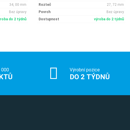
34, 00 mm
Rozteč
27, 72 mm
Bez úpravy
Povrch
Bez úpravy
ýroba do 2 týdnů
Dostupnost
výroba do 2 týdnů
0 000
Výrobní pozice
KTŮ
DO 2 TÝDNŮ