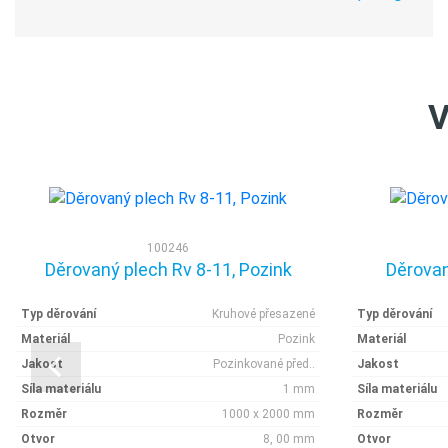
V
100246
Děrovaný plech Rv 8-11, Pozink
Děrovan
Typ děrování
Kruhové přesazené
Typ děrování
Materiál
Pozink
Materiál
Jakost
Pozinkované před..
Jakost
Síla materiálu
1 mm
Síla materiálu
Rozměr
1000 x 2000 mm
Rozměr
Otvor
8, 00 mm
Otvor