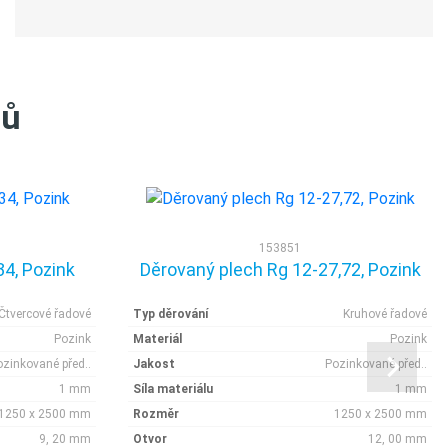
tů
153851
34, Pozink
Děrovaný plech Rg 12-27,72, Pozink
Čtvercové řadové
Typ děrování
Kruhové řadové
Pozink
Materiál
Pozink
ozinkované před..
Jakost
Pozinkované před..
1 mm
Síla materiálu
1 mm
1250 x 2500 mm
Rozměr
1250 x 2500 mm
9, 20 mm
Otvor
12, 00 mm