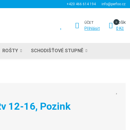
+420 466 614 194
info@perfoo.cz
ÚČET
KOŠÍK
Přihlásit
0 Kč
ROŠTY
SCHODIŠŤOVÉ STUPNĚ
v 12-16, Pozink