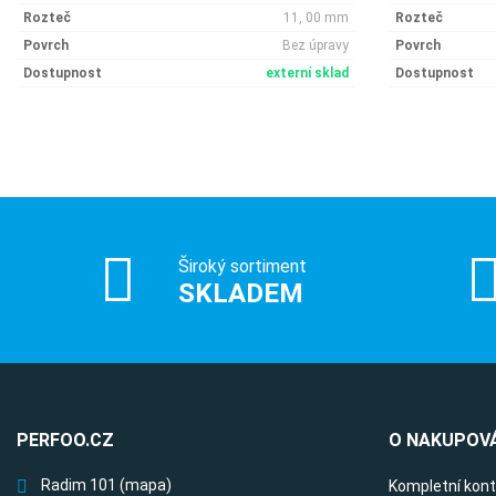
Rozteč
11, 00 mm
Rozteč
Povrch
Bez úpravy
Povrch
Dostupnost
externí sklad
Dostupnost
Široký sortiment
SKLADEM
PERFOO.CZ
O NAKUPOVÁ
Radim 101
(mapa)
Kompletní kon