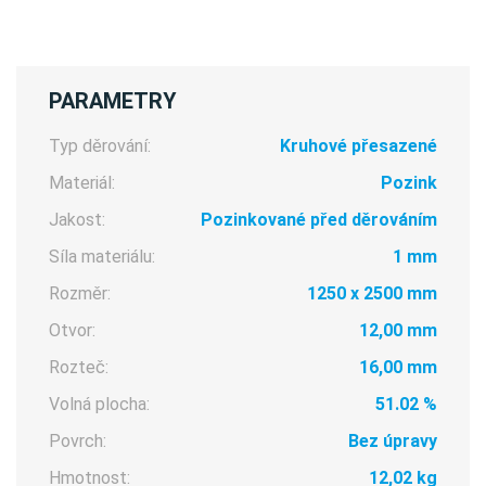
PARAMETRY
Typ děrování:
Kruhové přesazené
Materiál:
Pozink
Jakost:
Pozinkované před děrováním
Síla materiálu:
1 mm
Rozměr:
1250 x 2500 mm
Otvor:
12,00 mm
Rozteč:
16,00 mm
Volná plocha:
51.02 %
Povrch:
Bez úpravy
Hmotnost:
12,02 kg