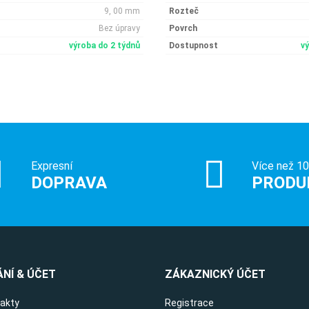
9, 00 mm
Rozteč
Bez úpravy
Povrch
výroba do 2 týdnů
Dostupnost
v
Expresní
Více než 1
DOPRAVA
PRODU
NÍ & ÚČET
ZÁKAZNICKÝ ÚČET
takty
Registrace