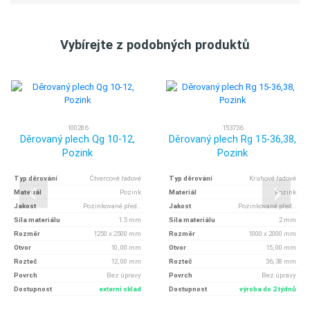
Vybírejte z podobných produktů
100286
153736
Děrovaný plech Qg 10-12,
Děrovaný plech Rg 15-36,38,
Pozink
Pozink
Typ děrování
Čtvercové řadové
Typ děrování
Kruhové řadové
Materiál
Pozink
Materiál
Pozink
Jakost
Pozinkované před..
Jakost
Pozinkované před..
Síla materiálu
1.5 mm
Síla materiálu
2 mm
Rozměr
1250 x 2500 mm
Rozměr
1000 x 2000 mm
Otvor
10, 00 mm
Otvor
15, 00 mm
Rozteč
12, 00 mm
Rozteč
36, 38 mm
Povrch
Bez úpravy
Povrch
Bez úpravy
Dostupnost
externí sklad
Dostupnost
výroba do 2 týdnů