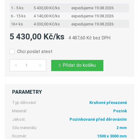
1 - 5 ks
5 430,00 Kč/ks
expedujeme 19.08.2026
6 - 15 ks
4 140,00 Kč/ks
expedujeme 19.08.2026
16+ ks
4 030,00 Kč/ks
expedujeme 19.08.2026
5 430,00 Kč/ks
4 487,60 Kč bez DPH
Chci poslat atest
Přidat do košíku
Počet
PARAMETRY
Typ děrování:
Kruhové přesazené
Materiál:
Pozink
Jakost:
Pozinkované před děrováním
Síla materiálu:
2 mm
Rozměr:
1500 x 3000 mm