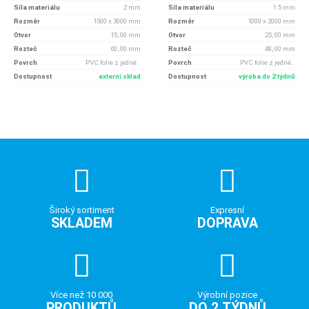
Síla materiálu
2 mm
Síla materiálu
1.5 mm
Rozměr
1500 x 3000 mm
Rozměr
1000 x 2000 mm
Otvor
15, 00 mm
Otvor
25, 00 mm
Rozteč
60, 00 mm
Rozteč
48, 00 mm
Povrch
PVC folie z jedné..
Povrch
PVC folie z jedné..
Dostupnost
externí sklad
Dostupnost
výroba do 2 týdnů
Široký sortiment
Expresní
SKLADEM
DOPRAVA
Více než 10 000
Výrobní pozice
PRODUKTŮ
DO 2 TÝDNŮ