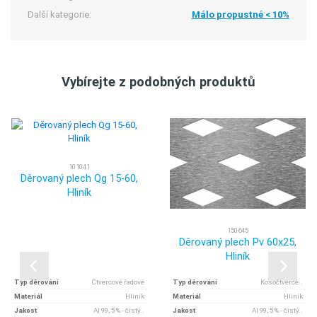
Další kategorie:
Málo propustné < 10%
Vybírejte z podobných produktů
101041
Děrovaný plech Qg 15-60,
Hliník
150645
Děrovaný plech Pv 60x25,
Hliník
Typ děrování
Čtvercové řadové
Typ děrování
Kosočtverce..
Materiál
Hliník
Materiál
Hliník
Jakost
Al 99, 5 % - čistý..
Jakost
Al 99, 5 % - čistý..