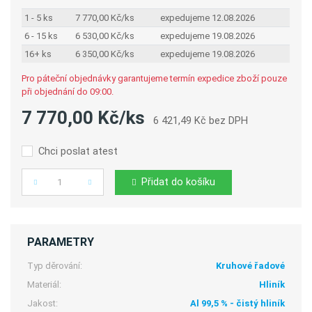
1 - 5 ks
7 770,00 Kč/ks
expedujeme 12.08.2026
6 - 15 ks
6 530,00 Kč/ks
expedujeme 19.08.2026
16+ ks
6 350,00 Kč/ks
expedujeme 19.08.2026
Pro páteční objednávky garantujeme termín expedice zboží pouze
při objednání do 09:00.
7 770,00 Kč/ks
6 421,49 Kč bez DPH
Chci poslat atest
Přidat do košíku
Počet
PARAMETRY
Typ děrování:
Kruhové řadové
Materiál:
Hliník
Jakost:
Al 99,5 % - čistý hliník