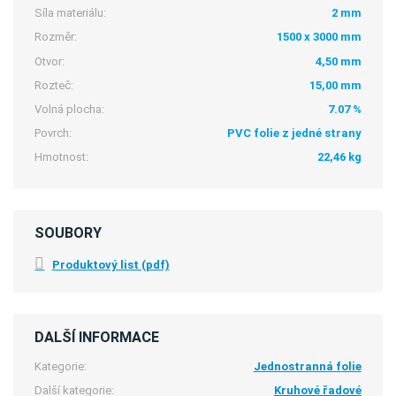
Síla materiálu:
2 mm
Rozměr:
1500 x 3000 mm
Otvor:
4,50 mm
Rozteč:
15,00 mm
Volná plocha:
7.07 %
Povrch:
PVC folie z jedné strany
Hmotnost:
22,46 kg
SOUBORY
Produktový list (pdf)
DALŠÍ INFORMACE
Kategorie:
Jednostranná folie
Další kategorie:
Kruhové řadové